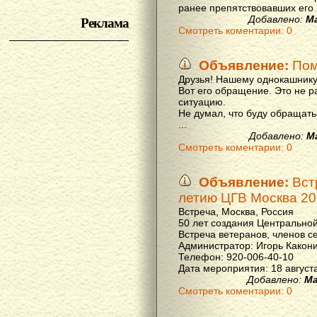
ранее препятствовавших его р
Реклама
Добавлено:
М
Смотреть коментарии: 0
Объявление:
Пом
Друзья! Нашему однокашнику
Вот его обращение. Это не р
ситуацию.
Не думал, что буду обращать
...
Добавлено:
М
Смотреть коментарии: 0
Объявление:
Вст
летию ЦГВ Москва 20
Встреча, Москва, Россия
50 лет создания Центральной
Встреча ветеранов, членов с
Администратор: Игорь Какон
Телефон: 920-006-40-10
Дата мероприятия: 18 августа 
Добавлено:
Ма
Смотреть коментарии: 0