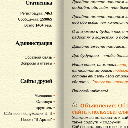
Статистика
Давайте вместе напишем кн
подробно обо всём, что бы
Регистраций:
7463
Давайте вместе напишем кн
Сообщений:
159065
ней обо всём, чем хочется п
Всего
1404
тем.
О значимом и будничном, о 
радостях и горестях, о поб
Администрация
Давайте вместе напишем...
Для будущего - чтобы больш
Обратная связь
Вопросы и ответы
Наша книга, из многих
глав
написанная многими
людьм
готовы вписать свои строки
Сайты друзей
сделать - "
получить паспор
Присоединяйтесь!
Миловице
Оломоуц
Объявление:
Обр
Брунталь
сайта к пользовател
Сайт военнослужащих ЦГВ
Уважаемые пользователи сай
Проект "В Армии"
также содруги и содружки!
Сайт восстановлен в связи с