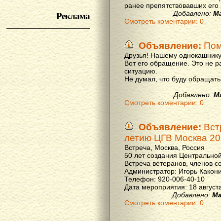
ранее препятствовавших его р
Реклама
Добавлено:
М
Смотреть коментарии: 0
Объявление:
Пом
Друзья! Нашему однокашнику
Вот его обращение. Это не р
ситуацию.
Не думал, что буду обращать
...
Добавлено:
М
Смотреть коментарии: 0
Объявление:
Вст
летию ЦГВ Москва 20
Встреча, Москва, Россия
50 лет создания Центральной
Встреча ветеранов, членов с
Администратор: Игорь Какон
Телефон: 920-006-40-10
Дата мероприятия: 18 августа 
Добавлено:
Ма
Смотреть коментарии: 0