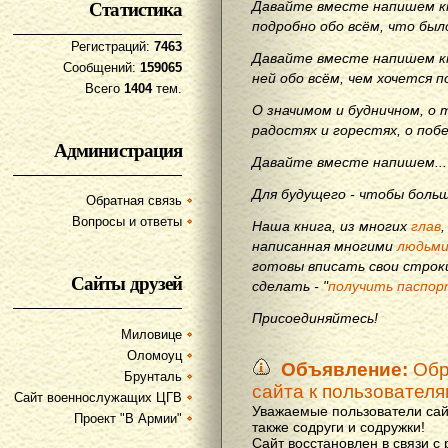
Статистика
Давайте вместе напишем кн
подробно обо всём, что бы
Регистраций:
7463
Давайте вместе напишем кн
Сообщений:
159065
ней обо всём, чем хочется п
Всего
1404
тем.
О значимом и будничном, о 
радостях и горестях, о поб
Администрация
Давайте вместе напишем...
Для будущего - чтобы больш
Обратная связь
Вопросы и ответы
Наша книга, из многих
глав
написанная многими
людьм
готовы вписать свои строки
Сайты друзей
сделать - "
получить паспор
Присоединяйтесь!
Миловице
Оломоуц
Объявление:
Обр
Брунталь
сайта к пользовател
Сайт военнослужащих ЦГВ
Уважаемые пользователи сай
Проект "В Армии"
также содруги и содружки!
Сайт восстановлен в связи с