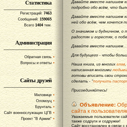
Статистика
Давайте вместе напишем кн
подробно обо всём, что бы
Регистраций:
7463
Давайте вместе напишем кн
Сообщений:
159065
ней обо всём, чем хочется п
Всего
1404
тем.
О значимом и будничном, о 
радостях и горестях, о поб
Администрация
Давайте вместе напишем...
Для будущего - чтобы больш
Обратная связь
Вопросы и ответы
Наша книга, из многих
глав
написанная многими
людьм
готовы вписать свои строки
Сайты друзей
сделать - "
получить паспор
Присоединяйтесь!
Миловице
Оломоуц
Объявление:
Обр
Брунталь
сайта к пользовател
Сайт военнослужащих ЦГВ
Уважаемые пользователи сай
Проект "В Армии"
также содруги и содружки!
Сайт восстановлен в связи с