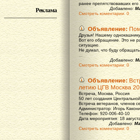
ранее препятствовавших его р
Реклама
Добавлено:
М
Смотреть коментарии: 0
Объявление:
Пом
Друзья! Нашему однокашнику
Вот его обращение. Это не р
ситуацию.
Не думал, что буду обращать
...
Добавлено:
М
Смотреть коментарии: 0
Объявление:
Вст
летию ЦГВ Москва 20
Встреча, Москва, Россия
50 лет создания Центральной
Встреча ветеранов, членов с
Администратор: Игорь Какон
Телефон: 920-006-40-10
Дата мероприятия: 18 августа 
Добавлено:
Ма
Смотреть коментарии: 0