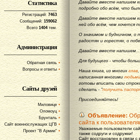
Статистика
Давайте вместе напишем кн
подробно обо всём, что бы
Регистраций:
7463
Давайте вместе напишем кн
Сообщений:
159062
ней обо всём, чем хочется п
Всего
1404
тем.
О значимом и будничном, о 
радостях и горестях, о поб
Администрация
Давайте вместе напишем...
Для будущего - чтобы больш
Обратная связь
Вопросы и ответы
Наша книга, из многих
глав
написанная многими
людьм
готовы вписать свои строки
Сайты друзей
сделать - "
получить паспор
Присоединяйтесь!
Миловице
Оломоуц
Объявление:
Обр
Брунталь
сайта к пользовател
Сайт военнослужащих ЦГВ
Уважаемые пользователи сай
Проект "В Армии"
также содруги и содружки!
Сайт восстановлен в связи с