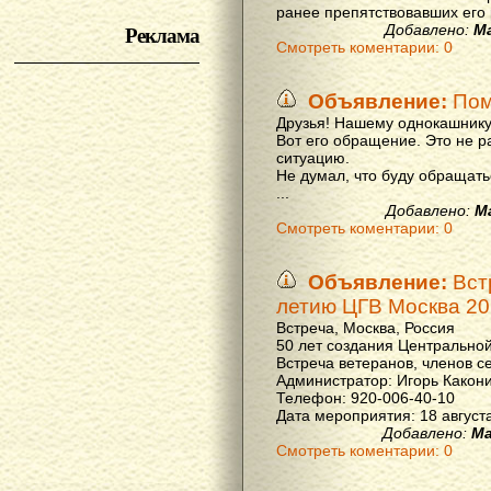
ранее препятствовавших его р
Реклама
Добавлено:
М
Смотреть коментарии: 0
Объявление:
Пом
Друзья! Нашему однокашнику
Вот его обращение. Это не р
ситуацию.
Не думал, что буду обращать
...
Добавлено:
М
Смотреть коментарии: 0
Объявление:
Вст
летию ЦГВ Москва 20
Встреча, Москва, Россия
50 лет создания Центральной
Встреча ветеранов, членов с
Администратор: Игорь Какон
Телефон: 920-006-40-10
Дата мероприятия: 18 августа 
Добавлено:
Ма
Смотреть коментарии: 0