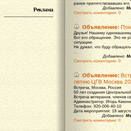
ранее препятствовавших его р
Реклама
Добавлено:
М
Смотреть коментарии: 0
Объявление:
Пом
Друзья! Нашему однокашнику
Вот его обращение. Это не р
ситуацию.
Не думал, что буду обращать
...
Добавлено:
М
Смотреть коментарии: 0
Объявление:
Вст
летию ЦГВ Москва 20
Встреча, Москва, Россия
50 лет создания Центральной
Встреча ветеранов, членов с
Администратор: Игорь Какон
Телефон: 920-006-40-10
Дата мероприятия: 18 августа 
Добавлено:
Ма
Смотреть коментарии: 0