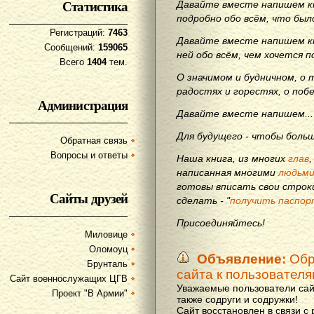
Статистика
Давайте вместе напишем кн
подробно обо всём, что бы
Регистраций:
7463
Давайте вместе напишем кн
Сообщений:
159065
ней обо всём, чем хочется п
Всего
1404
тем.
О значимом и будничном, о 
радостях и горестях, о поб
Администрация
Давайте вместе напишем...
Для будущего - чтобы больш
Обратная связь
Вопросы и ответы
Наша книга, из многих
глав
написанная многими
людьм
готовы вписать свои строки
Сайты друзей
сделать - "
получить паспор
Присоединяйтесь!
Миловице
Оломоуц
Объявление:
Обр
Брунталь
сайта к пользовател
Сайт военнослужащих ЦГВ
Уважаемые пользователи сай
Проект "В Армии"
также содруги и содружки!
Сайт восстановлен в связи с