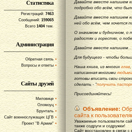
Статистика
Давайте вместе напишем кн
подробно обо всём, что бы
Регистраций:
7463
Давайте вместе напишем кн
Сообщений:
159065
ней обо всём, чем хочется п
Всего
1404
тем.
О значимом и будничном, о 
радостях и горестях, о поб
Администрация
Давайте вместе напишем...
Для будущего - чтобы больш
Обратная связь
Вопросы и ответы
Наша книга, из многих
глав
написанная многими
людьм
готовы вписать свои строки
Сайты друзей
сделать - "
получить паспор
Присоединяйтесь!
Миловице
Оломоуц
Объявление:
Обр
Брунталь
сайта к пользовател
Сайт военнослужащих ЦГВ
Уважаемые пользователи сай
Проект "В Армии"
также содруги и содружки!
Сайт восстановлен в связи с