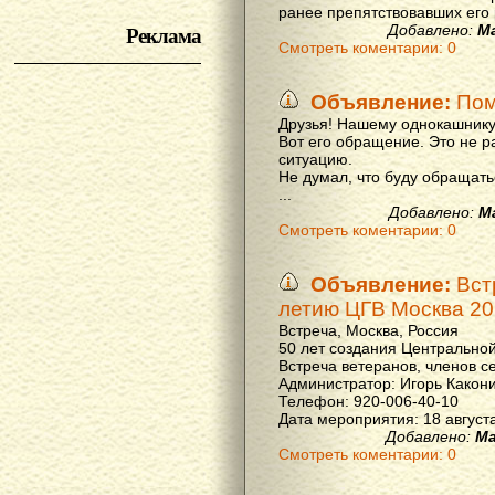
ранее препятствовавших его р
Реклама
Добавлено:
М
Смотреть коментарии: 0
Объявление:
Пом
Друзья! Нашему однокашнику
Вот его обращение. Это не р
ситуацию.
Не думал, что буду обращать
...
Добавлено:
М
Смотреть коментарии: 0
Объявление:
Вст
летию ЦГВ Москва 20
Встреча, Москва, Россия
50 лет создания Центральной
Встреча ветеранов, членов с
Администратор: Игорь Какон
Телефон: 920-006-40-10
Дата мероприятия: 18 августа 
Добавлено:
Ма
Смотреть коментарии: 0