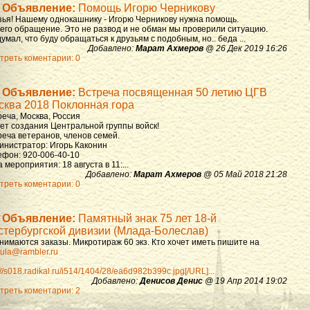
Объявление:
Помощь Игорю Черникову
зья! Нашему однокашнику - Игорю Черникову нужна помощь.
 его обращение. Это не развод и не обман мы проверили ситуацию.
умал, что буду обращаться к друзьям с подобным, но.. беда ...
Добавлено:
Марат Ахмеров
@ 26 Дек 2019 16:26
треть коментарии: 0
Объявление:
Встреча посвященная 50 летию ЦГВ
сква 2018 Поклонная гора
реча, Москва, Россия
лет создания Центральной группы войск!
реча ветеранов, членов семей.
инистратор: Игорь Каконин
ефон: 920-006-40-10
 мероприятия: 18 августа в 11:...
Добавлено:
Марат Ахмеров
@ 05 Май 2018 21:28
треть коментарии: 0
Объявление:
Памятный знак 75 лет 18-й
стербургской дивизии (Млада-Болеслав)
нимаются заказы. Микротираж 60 экз. Кто хочет иметь пишите на
ula@rambler.ru
://s018.radikal.ru/i514/1404/28/ea6d982b399c.jpg[/URL]...
Добавлено:
Денисов Денис
@ 19 Апр 2014 19:02
треть коментарии: 2