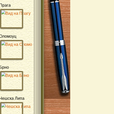
Прага
Оломоуц
Брно
Чешска Липа