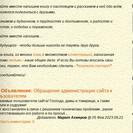
айте вместе напишем книгу о настоящем и расскажем в ней обо всём,
 хочется поделиться с друзьями.
начимом и будничном, о трудностях и достижениях, о радостях и
естях, о победах и поражениях.
айте вместе напишем...
 будущего - чтобы больше никогда не терять друг друга.
а книга, из многих
глав
, с множеством
иллюстраций
, написанная
гими
людьми
- наше общее дело. И если Вы готовы вписать свои
оки, первое, что Вам необходимо сделать - "
получить паспорт
".
соединяйтесь!
Объявление:
Обращение администрации сайта к
льзователям
жаемые пользователи сайта! Господа, дамы и товарищи, а также
уги и содружки!
т восстановлен в связи с решением технических проблемм , ранее
ятствовавших его работе и по просьб...
Добавлено:
Марат Ахмеров
@ 05 Фев 2023 09:21
треть коментарии: 0