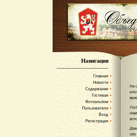
Навигация
Главная
Новости
На 
Содержание
кто
Гостевая
муж
Фотоальбом
Ушл
Пользователи
пам
Вход
всп
Регистрация
Дав
обо