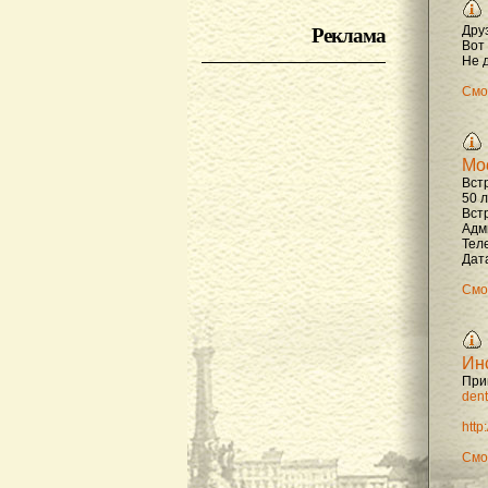
Реклама
Дру
Вот
Не д
Смо
Мо
Вст
50 
Вст
Адм
Тел
Дата
Смо
Ин
При
dent
http
Смо