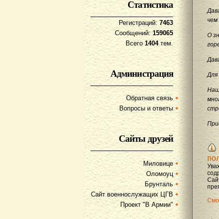
Статистика
Дав
чем
Регистраций:
7463
Сообщений:
159065
О з
Всего
1404
тем.
гор
Дав
Администрация
Для
Наш
Обратная связь
мно
Вопросы и ответы
стр
При
Сайты друзей
по
Миловице
Ува
содр
Оломоуц
Сай
Брунталь
преп
Сайт военнослужащих ЦГВ
Смо
Проект "В Армии"