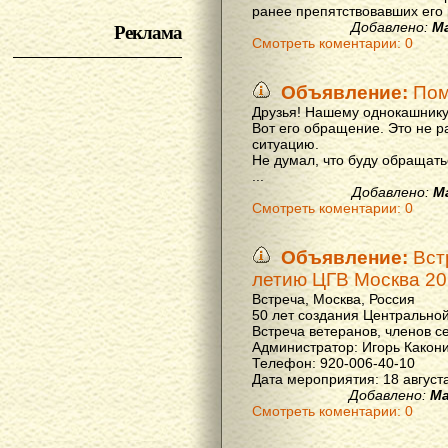
ранее препятствовавших его р
Реклама
Добавлено:
М
Смотреть коментарии: 0
Объявление:
Пом
Друзья! Нашему однокашнику
Вот его обращение. Это не р
ситуацию.
Не думал, что буду обращать
...
Добавлено:
М
Смотреть коментарии: 0
Объявление:
Вст
летию ЦГВ Москва 20
Встреча, Москва, Россия
50 лет создания Центральной
Встреча ветеранов, членов с
Администратор: Игорь Какон
Телефон: 920-006-40-10
Дата мероприятия: 18 августа 
Добавлено:
Ма
Смотреть коментарии: 0