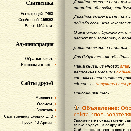
Статистика
Давайте вместе напишем кн
подробно обо всём, что бы
Регистраций:
7463
Давайте вместе напишем кн
Сообщений:
159062
ней обо всём, чем хочется п
Всего
1404
тем.
О значимом и будничном, о 
радостях и горестях, о поб
Администрация
Давайте вместе напишем...
Для будущего - чтобы больш
Обратная связь
Вопросы и ответы
Наша книга, из многих
глав
написанная многими
людьм
готовы вписать свои строки
Сайты друзей
сделать - "
получить паспор
Присоединяйтесь!
Миловице
Оломоуц
Объявление:
Обр
Брунталь
сайта к пользовател
Сайт военнослужащих ЦГВ
Уважаемые пользователи сай
Проект "В Армии"
также содруги и содружки!
Сайт восстановлен в связи с