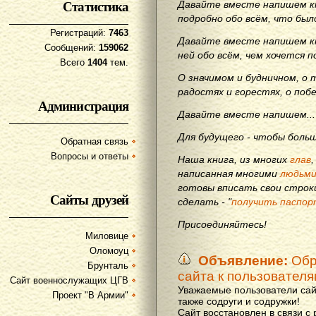
Статистика
Давайте вместе напишем кн
подробно обо всём, что бы
Регистраций:
7463
Давайте вместе напишем кн
Сообщений:
159062
ней обо всём, чем хочется п
Всего
1404
тем.
О значимом и будничном, о 
радостях и горестях, о поб
Администрация
Давайте вместе напишем...
Для будущего - чтобы больш
Обратная связь
Вопросы и ответы
Наша книга, из многих
глав
написанная многими
людьм
готовы вписать свои строки
Сайты друзей
сделать - "
получить паспор
Присоединяйтесь!
Миловице
Оломоуц
Объявление:
Обр
Брунталь
сайта к пользовател
Сайт военнослужащих ЦГВ
Уважаемые пользователи сай
Проект "В Армии"
также содруги и содружки!
Сайт восстановлен в связи с