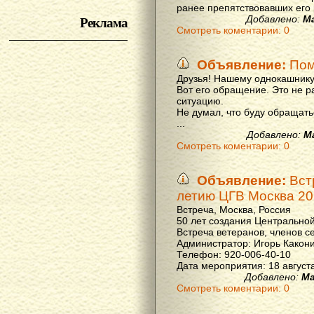
ранее препятствовавших его р
Реклама
Добавлено:
М
Смотреть коментарии: 0
Объявление:
Пом
Друзья! Нашему однокашнику
Вот его обращение. Это не р
ситуацию.
Не думал, что буду обращать
...
Добавлено:
М
Смотреть коментарии: 0
Объявление:
Вст
летию ЦГВ Москва 20
Встреча, Москва, Россия
50 лет создания Центральной
Встреча ветеранов, членов с
Администратор: Игорь Какон
Телефон: 920-006-40-10
Дата мероприятия: 18 августа 
Добавлено:
Ма
Смотреть коментарии: 0