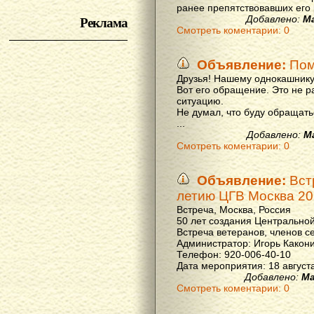
ранее препятствовавших его р
Реклама
Добавлено:
М
Смотреть коментарии: 0
Объявление:
Пом
Друзья! Нашему однокашнику
Вот его обращение. Это не р
ситуацию.
Не думал, что буду обращать
...
Добавлено:
М
Смотреть коментарии: 0
Объявление:
Вст
летию ЦГВ Москва 20
Встреча, Москва, Россия
50 лет создания Центральной
Встреча ветеранов, членов с
Администратор: Игорь Какон
Телефон: 920-006-40-10
Дата мероприятия: 18 августа 
Добавлено:
Ма
Смотреть коментарии: 0