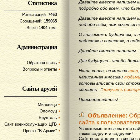
Статистика
Давайте вместе напишем кн
подробно обо всём, что бы
Регистраций:
7463
Давайте вместе напишем кн
Сообщений:
159065
ней обо всём, чем хочется п
Всего
1404
тем.
О значимом и будничном, о 
радостях и горестях, о поб
Администрация
Давайте вместе напишем...
Для будущего - чтобы больш
Обратная связь
Вопросы и ответы
Наша книга, из многих
глав
написанная многими
людьм
готовы вписать свои строки
Сайты друзей
сделать - "
получить паспор
Присоединяйтесь!
Миловице
Оломоуц
Объявление:
Обр
Брунталь
сайта к пользовател
Сайт военнослужащих ЦГВ
Уважаемые пользователи сай
Проект "В Армии"
также содруги и содружки!
Сайт восстановлен в связи с