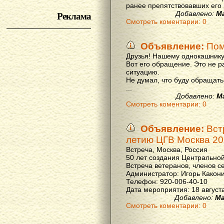
ранее препятствовавших его р
Реклама
Добавлено:
М
Смотреть коментарии: 0
Объявление:
Пом
Друзья! Нашему однокашнику
Вот его обращение. Это не р
ситуацию.
Не думал, что буду обращать
...
Добавлено:
М
Смотреть коментарии: 0
Объявление:
Вст
летию ЦГВ Москва 20
Встреча, Москва, Россия
50 лет создания Центральной
Встреча ветеранов, членов с
Администратор: Игорь Какон
Телефон: 920-006-40-10
Дата мероприятия: 18 августа 
Добавлено:
Ма
Смотреть коментарии: 0