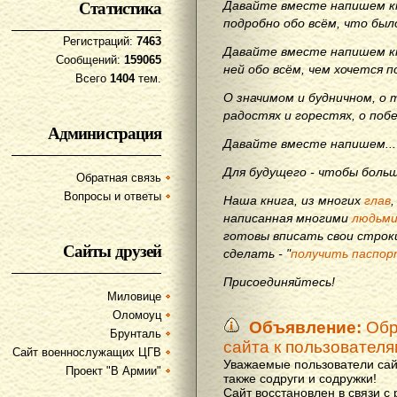
Статистика
Давайте вместе напишем кн
подробно обо всём, что бы
Регистраций:
7463
Давайте вместе напишем кн
Сообщений:
159065
ней обо всём, чем хочется п
Всего
1404
тем.
О значимом и будничном, о 
радостях и горестях, о поб
Администрация
Давайте вместе напишем...
Для будущего - чтобы больш
Обратная связь
Вопросы и ответы
Наша книга, из многих
глав
написанная многими
людьм
готовы вписать свои строки
Сайты друзей
сделать - "
получить паспор
Присоединяйтесь!
Миловице
Оломоуц
Объявление:
Обр
Брунталь
сайта к пользовател
Сайт военнослужащих ЦГВ
Уважаемые пользователи сай
Проект "В Армии"
также содруги и содружки!
Сайт восстановлен в связи с