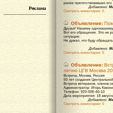
ранее препятствовавших его р
Реклама
Добавлено:
М
Смотреть коментарии: 0
Объявление:
Пом
Друзья! Нашему однокашнику
Вот его обращение. Это не р
ситуацию.
Не думал, что буду обращать
...
Добавлено:
М
Смотреть коментарии: 0
Объявление:
Вст
летию ЦГВ Москва 20
Встреча, Москва, Россия
50 лет создания Центральной
Встреча ветеранов, членов с
Администратор: Игорь Какон
Телефон: 920-006-40-10
Дата мероприятия: 18 августа 
Добавлено:
Ма
Смотреть коментарии: 0