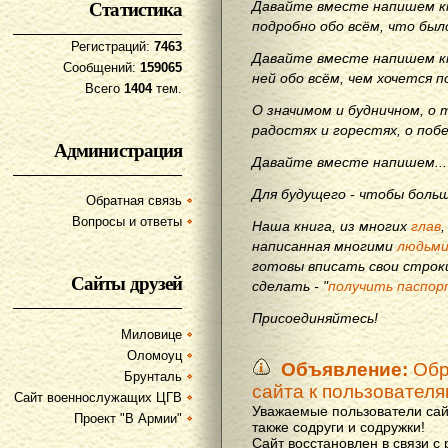
Статистика
Давайте вместе напишем кн
подробно обо всём, что бы
Регистраций:
7463
Давайте вместе напишем кн
Сообщений:
159065
ней обо всём, чем хочется п
Всего
1404
тем.
О значимом и будничном, о 
радостях и горестях, о поб
Администрация
Давайте вместе напишем...
Для будущего - чтобы больш
Обратная связь
Вопросы и ответы
Наша книга, из многих
глав
написанная многими
людьм
готовы вписать свои строки
Сайты друзей
сделать - "
получить паспор
Присоединяйтесь!
Миловице
Оломоуц
Объявление:
Обр
Брунталь
сайта к пользовател
Сайт военнослужащих ЦГВ
Уважаемые пользователи сай
Проект "В Армии"
также содруги и содружки!
Сайт восстановлен в связи с