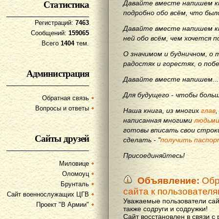
Статистика
Давайте вместе напишем кн
подробно обо всём, что бы
Регистраций:
7463
Давайте вместе напишем кн
Сообщений:
159065
ней обо всём, чем хочется п
Всего
1404
тем.
О значимом и будничном, о 
радостях и горестях, о поб
Администрация
Давайте вместе напишем...
Для будущего - чтобы больш
Обратная связь
Вопросы и ответы
Наша книга, из многих
глав
написанная многими
людьм
готовы вписать свои строки
Сайты друзей
сделать - "
получить паспор
Присоединяйтесь!
Миловице
Оломоуц
Объявление:
Обр
Брунталь
сайта к пользовател
Сайт военнослужащих ЦГВ
Уважаемые пользователи сай
Проект "В Армии"
также содруги и содружки!
Сайт восстановлен в связи с