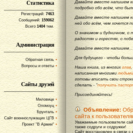
Статистика
Давайте вместе напишем кн
подробно обо всём, что бы
Регистраций:
7463
Давайте вместе напишем кн
Сообщений:
159062
ней обо всём, чем хочется п
Всего
1404
тем.
О значимом и будничном, о 
радостях и горестях, о поб
Администрация
Давайте вместе напишем...
Для будущего - чтобы больш
Обратная связь
Вопросы и ответы
Наша книга, из многих
глав
написанная многими
людьм
готовы вписать свои строки
Сайты друзей
сделать - "
получить паспор
Присоединяйтесь!
Миловице
Оломоуц
Объявление:
Обр
Брунталь
сайта к пользовател
Сайт военнослужащих ЦГВ
Уважаемые пользователи сай
Проект "В Армии"
также содруги и содружки!
Сайт восстановлен в связи с