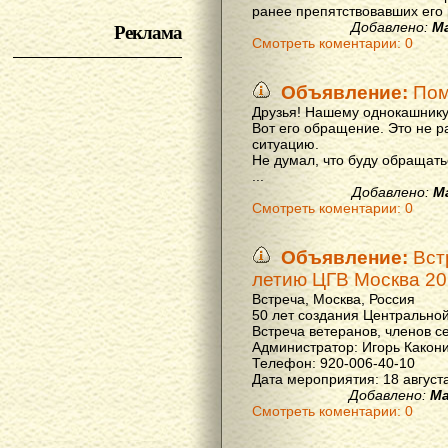
ранее препятствовавших его р
Реклама
Добавлено:
М
Смотреть коментарии: 0
Объявление:
Пом
Друзья! Нашему однокашнику
Вот его обращение. Это не р
ситуацию.
Не думал, что буду обращать
...
Добавлено:
М
Смотреть коментарии: 0
Объявление:
Вст
летию ЦГВ Москва 20
Встреча, Москва, Россия
50 лет создания Центральной
Встреча ветеранов, членов с
Администратор: Игорь Какон
Телефон: 920-006-40-10
Дата мероприятия: 18 августа 
Добавлено:
Ма
Смотреть коментарии: 0