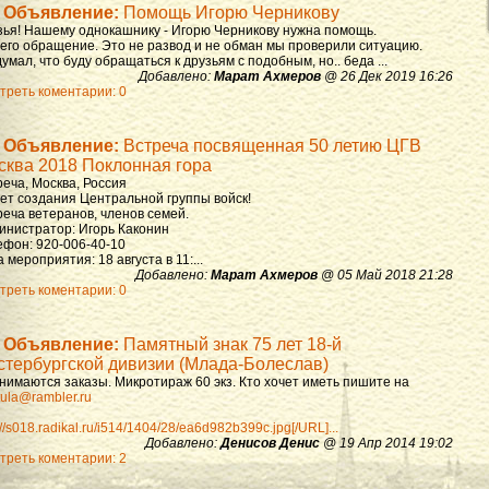
Объявление:
Помощь Игорю Черникову
зья! Нашему однокашнику - Игорю Черникову нужна помощь.
 его обращение. Это не развод и не обман мы проверили ситуацию.
умал, что буду обращаться к друзьям с подобным, но.. беда ...
Добавлено:
Марат Ахмеров
@ 26 Дек 2019 16:26
треть коментарии: 0
Объявление:
Встреча посвященная 50 летию ЦГВ
сква 2018 Поклонная гора
реча, Москва, Россия
лет создания Центральной группы войск!
реча ветеранов, членов семей.
инистратор: Игорь Каконин
ефон: 920-006-40-10
 мероприятия: 18 августа в 11:...
Добавлено:
Марат Ахмеров
@ 05 Май 2018 21:28
треть коментарии: 0
Объявление:
Памятный знак 75 лет 18-й
стербургской дивизии (Млада-Болеслав)
нимаются заказы. Микротираж 60 экз. Кто хочет иметь пишите на
ula@rambler.ru
://s018.radikal.ru/i514/1404/28/ea6d982b399c.jpg[/URL]...
Добавлено:
Денисов Денис
@ 19 Апр 2014 19:02
треть коментарии: 2