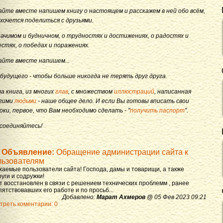
айте вместе напишем книгу о настоящем и расскажем в ней обо всём,
 хочется поделиться с друзьями.
начимом и будничном, о трудностях и достижениях, о радостях и
естях, о победах и поражениях.
айте вместе напишем...
 будущего - чтобы больше никогда не терять друг друга.
а книга, из многих
глав
, с множеством
иллюстраций
, написанная
гими
людьми
- наше общее дело. И если Вы готовы вписать свои
оки, первое, что Вам необходимо сделать - "
получить паспорт
".
соединяйтесь!
Объявление:
Обращение администрации сайта к
льзователям
жаемые пользователи сайта! Господа, дамы и товарищи, а также
уги и содружки!
т восстановлен в связи с решением технических проблемм , ранее
ятствовавших его работе и по просьб...
Добавлено:
Марат Ахмеров
@ 05 Фев 2023 09:21
треть коментарии: 0