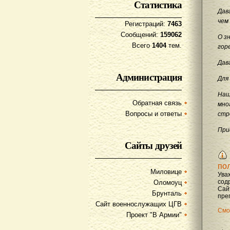
Статистика
Дав
чем
Регистраций:
7463
Сообщений:
159062
О з
Всего
1404
тем.
гор
Дав
Администрация
Для
Наш
Обратная связь
мно
Вопросы и ответы
стр
При
Сайты друзей
по
Миловице
Ува
содр
Оломоуц
Сай
Брунталь
преп
Сайт военнослужащих ЦГВ
Смо
Проект "В Армии"