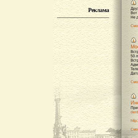
Реклама
Дру
Вот
Не д
Смо
Мо
Вст
50 
Вст
Адм
Тел
Дата
Смо
Ин
При
dent
http
Смо