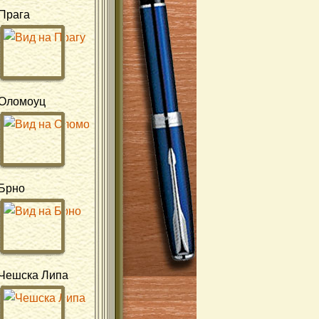
Прага
Оломоуц
Брно
Чешска Липа