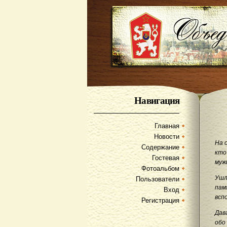
Навигация
Главная
Новости
На 
Содержание
кто
Гостевая
муж
Фотоальбом
Ушл
Пользователи
пам
Вход
всп
Регистрация
Дав
обо