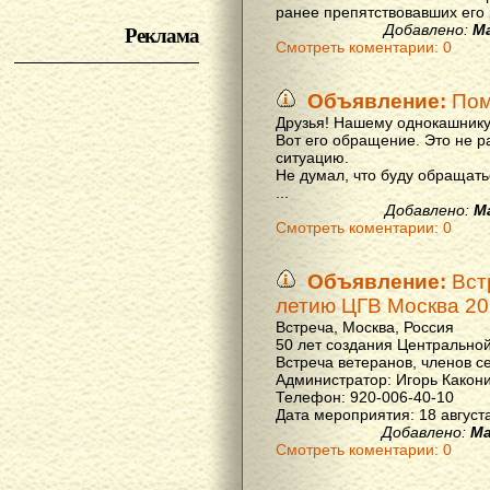
ранее препятствовавших его р
Реклама
Добавлено:
М
Смотреть коментарии: 0
Объявление:
Пом
Друзья! Нашему однокашнику
Вот его обращение. Это не р
ситуацию.
Не думал, что буду обращать
...
Добавлено:
М
Смотреть коментарии: 0
Объявление:
Вст
летию ЦГВ Москва 20
Встреча, Москва, Россия
50 лет создания Центральной
Встреча ветеранов, членов с
Администратор: Игорь Какон
Телефон: 920-006-40-10
Дата мероприятия: 18 августа 
Добавлено:
Ма
Смотреть коментарии: 0