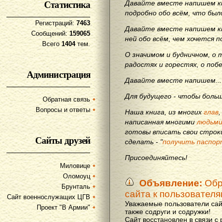
Статистика
Давайте вместе напишем кн
подробно обо всём, что бы
Регистраций:
7463
Давайте вместе напишем кн
Сообщений:
159065
ней обо всём, чем хочется п
Всего
1404
тем.
О значимом и будничном, о 
радостях и горестях, о поб
Администрация
Давайте вместе напишем...
Для будущего - чтобы больш
Обратная связь
Вопросы и ответы
Наша книга, из многих
глав
написанная многими
людьм
готовы вписать свои строки
Сайты друзей
сделать - "
получить паспор
Присоединяйтесь!
Миловице
Оломоуц
Объявление:
Обр
Брунталь
сайта к пользовател
Сайт военнослужащих ЦГВ
Уважаемые пользователи сай
Проект "В Армии"
также содруги и содружки!
Сайт восстановлен в связи с