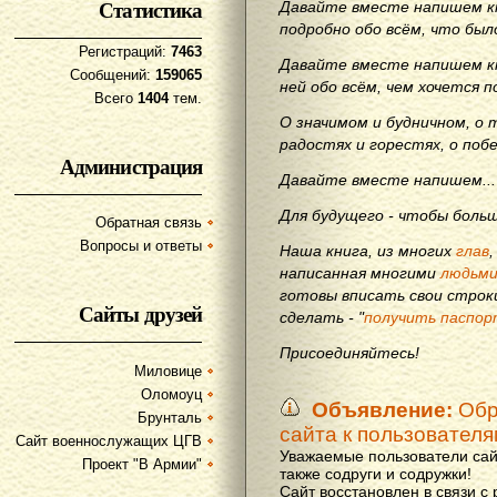
Статистика
Давайте вместе напишем кн
подробно обо всём, что бы
Регистраций:
7463
Давайте вместе напишем кн
Сообщений:
159065
ней обо всём, чем хочется п
Всего
1404
тем.
О значимом и будничном, о 
радостях и горестях, о поб
Администрация
Давайте вместе напишем...
Для будущего - чтобы больш
Обратная связь
Вопросы и ответы
Наша книга, из многих
глав
написанная многими
людьм
готовы вписать свои строки
Сайты друзей
сделать - "
получить паспор
Присоединяйтесь!
Миловице
Оломоуц
Объявление:
Обр
Брунталь
сайта к пользовател
Сайт военнослужащих ЦГВ
Уважаемые пользователи сай
Проект "В Армии"
также содруги и содружки!
Сайт восстановлен в связи с