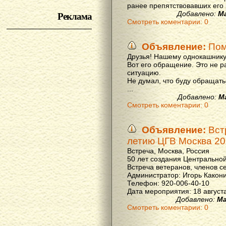
ранее препятствовавших его р
Реклама
Добавлено:
М
Смотреть коментарии: 0
Объявление:
Пом
Друзья! Нашему однокашнику
Вот его обращение. Это не р
ситуацию.
Не думал, что буду обращать
...
Добавлено:
М
Смотреть коментарии: 0
Объявление:
Вст
летию ЦГВ Москва 20
Встреча, Москва, Россия
50 лет создания Центральной
Встреча ветеранов, членов с
Администратор: Игорь Какон
Телефон: 920-006-40-10
Дата мероприятия: 18 августа 
Добавлено:
Ма
Смотреть коментарии: 0