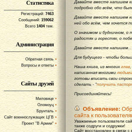
Статистика
Давайте вместе напишем кн
подробно обо всём, что бы
Регистраций:
7463
Давайте вместе напишем кн
Сообщений:
159062
ней обо всём, чем хочется п
Всего
1404
тем.
О значимом и будничном, о 
радостях и горестях, о поб
Администрация
Давайте вместе напишем...
Для будущего - чтобы больш
Обратная связь
Вопросы и ответы
Наша книга, из многих
глав
написанная многими
людьм
готовы вписать свои строки
Сайты друзей
сделать - "
получить паспор
Присоединяйтесь!
Миловице
Оломоуц
Объявление:
Обр
Брунталь
сайта к пользовател
Сайт военнослужащих ЦГВ
Уважаемые пользователи сай
Проект "В Армии"
также содруги и содружки!
Сайт восстановлен в связи с