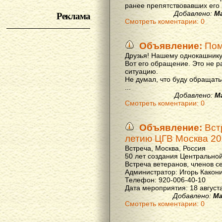
ранее препятствовавших его р
Реклама
Добавлено:
М
Смотреть коментарии: 0
Объявление:
Пом
Друзья! Нашему однокашнику
Вот его обращение. Это не р
ситуацию.
Не думал, что буду обращать
...
Добавлено:
М
Смотреть коментарии: 0
Объявление:
Вст
летию ЦГВ Москва 20
Встреча, Москва, Россия
50 лет создания Центральной
Встреча ветеранов, членов с
Администратор: Игорь Какон
Телефон: 920-006-40-10
Дата мероприятия: 18 августа 
Добавлено:
Ма
Смотреть коментарии: 0