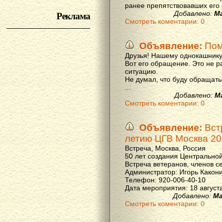
ранее препятствовавших его р
Реклама
Добавлено:
М
Смотреть коментарии: 0
Объявление:
Пом
Друзья! Нашему однокашнику
Вот его обращение. Это не р
ситуацию.
Не думал, что буду обращать
...
Добавлено:
М
Смотреть коментарии: 0
Объявление:
Вст
летию ЦГВ Москва 20
Встреча, Москва, Россия
50 лет создания Центральной
Встреча ветеранов, членов с
Администратор: Игорь Какон
Телефон: 920-006-40-10
Дата мероприятия: 18 августа 
Добавлено:
Ма
Смотреть коментарии: 0