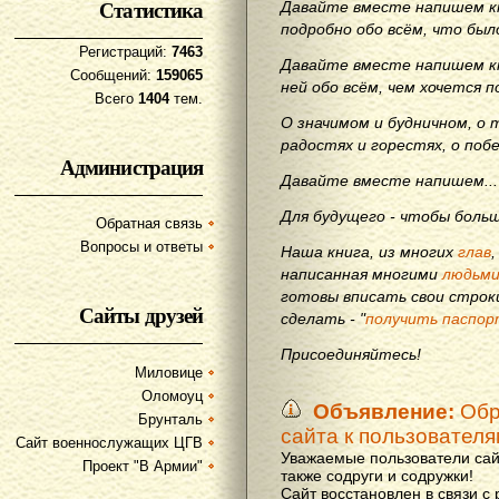
Статистика
Давайте вместе напишем кн
подробно обо всём, что бы
Регистраций:
7463
Давайте вместе напишем кн
Сообщений:
159065
ней обо всём, чем хочется п
Всего
1404
тем.
О значимом и будничном, о 
радостях и горестях, о поб
Администрация
Давайте вместе напишем...
Для будущего - чтобы больш
Обратная связь
Вопросы и ответы
Наша книга, из многих
глав
написанная многими
людьм
готовы вписать свои строки
Сайты друзей
сделать - "
получить паспор
Присоединяйтесь!
Миловице
Оломоуц
Объявление:
Обр
Брунталь
сайта к пользовател
Сайт военнослужащих ЦГВ
Уважаемые пользователи сай
Проект "В Армии"
также содруги и содружки!
Сайт восстановлен в связи с