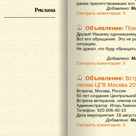
ранее препятствовавших его р
Реклама
Добавлено:
М
Смотреть коментарии: 0
Объявление:
Пом
Друзья! Нашему однокашнику
Вот его обращение. Это не р
ситуацию.
Не думал, что буду обращать
...
Добавлено:
М
Смотреть коментарии: 0
Объявление:
Вст
летию ЦГВ Москва 20
Встреча, Москва, Россия
50 лет создания Центральной
Встреча ветеранов, членов с
Администратор: Игорь Какон
Телефон: 920-006-40-10
Дата мероприятия: 18 августа 
Добавлено:
Ма
Смотреть коментарии: 0