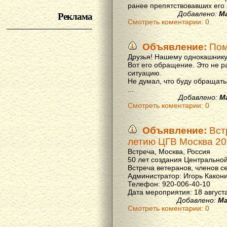
ранее препятствовавших его р
Реклама
Добавлено:
М
Смотреть коментарии: 0
Объявление:
Пом
Друзья! Нашему однокашнику
Вот его обращение. Это не р
ситуацию.
Не думал, что буду обращать
...
Добавлено:
М
Смотреть коментарии: 0
Объявление:
Вст
летию ЦГВ Москва 20
Встреча, Москва, Россия
50 лет создания Центральной
Встреча ветеранов, членов с
Администратор: Игорь Какон
Телефон: 920-006-40-10
Дата мероприятия: 18 августа 
Добавлено:
Ма
Смотреть коментарии: 0