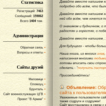
Статистика
Давайте вместе напишем кн
подробно обо всём, что бы
Регистраций:
7463
Давайте вместе напишем кн
Сообщений:
159062
ней обо всём, чем хочется п
Всего
1404
тем.
О значимом и будничном, о 
радостях и горестях, о поб
Администрация
Давайте вместе напишем...
Для будущего - чтобы больш
Обратная связь
Вопросы и ответы
Наша книга, из многих
глав
написанная многими
людьм
готовы вписать свои строки
Сайты друзей
сделать - "
получить паспор
Присоединяйтесь!
Миловице
Оломоуц
Объявление:
Обр
Брунталь
сайта к пользовател
Сайт военнослужащих ЦГВ
Уважаемые пользователи сай
Проект "В Армии"
также содруги и содружки!
Сайт восстановлен в связи с