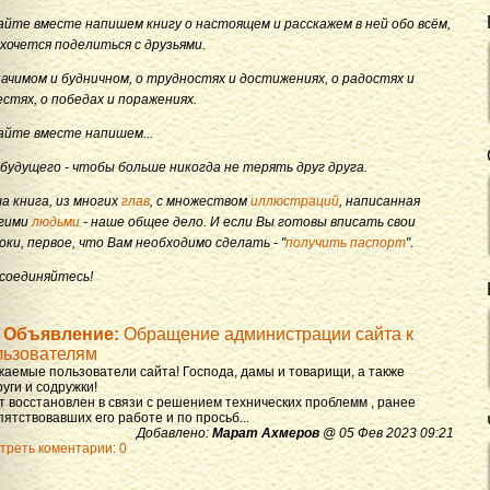
айте вместе напишем книгу о настоящем и расскажем в ней обо всём,
 хочется поделиться с друзьями.
начимом и будничном, о трудностях и достижениях, о радостях и
естях, о победах и поражениях.
айте вместе напишем...
 будущего - чтобы больше никогда не терять друг друга.
а книга, из многих
глав
, с множеством
иллюстраций
, написанная
гими
людьми
- наше общее дело. И если Вы готовы вписать свои
оки, первое, что Вам необходимо сделать - "
получить паспорт
".
соединяйтесь!
Объявление:
Обращение администрации сайта к
льзователям
жаемые пользователи сайта! Господа, дамы и товарищи, а также
уги и содружки!
т восстановлен в связи с решением технических проблемм , ранее
ятствовавших его работе и по просьб...
Добавлено:
Марат Ахмеров
@ 05 Фев 2023 09:21
треть коментарии: 0