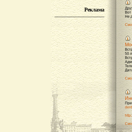
Реклама
Дру
Вот
Не д
Смо
Мо
Вст
50 
Вст
Адм
Тел
Дата
Смо
Ин
При
dent
http
Смо