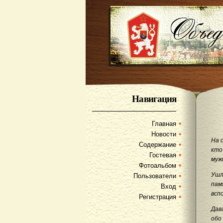
Навигация
Главная
Новости
На 
Содержание
кто
Гостевая
муж
Фотоальбом
Ушл
Пользователи
пам
Вход
всп
Регистрация
Дав
обо