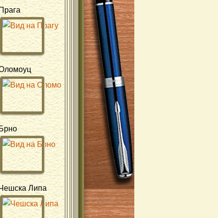
Прага
Оломоуц
Брно
Чешска Липа