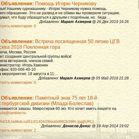
Объявление:
Помощь Игорю Черникову
зья! Нашему однокашнику - Игорю Черникову нужна помощь.
 его обращение. Это не развод и не обман мы проверили ситуацию.
умал, что буду обращаться к друзьям с подобным, но.. беда ...
Добавлено:
Марат Ахмеров
@ 26 Дек 2019 16:26
треть коментарии: 0
Объявление:
Встреча посвященная 50 летию ЦГВ
сква 2018 Поклонная гора
реча, Москва, Россия
лет создания Центральной группы войск!
реча ветеранов, членов семей.
инистратор: Игорь Каконин
ефон: 920-006-40-10
 мероприятия: 18 августа в 11:...
Добавлено:
Марат Ахмеров
@ 05 Май 2018 21:28
треть коментарии: 0
Объявление:
Памятный знак 75 лет 18-й
стербургской дивизии (Млада-Болеслав)
нимаются заказы. Микротираж 60 экз. Кто хочет иметь пишите на
ula@rambler.ru
://s018.radikal.ru/i514/1404/28/ea6d982b399c.jpg[/URL]...
Добавлено:
Денисов Денис
@ 19 Апр 2014 19:02
треть коментарии: 2