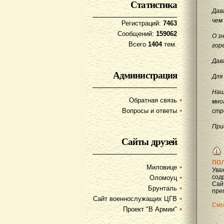
Статистика
Дав
чем
Регистраций:
7463
Сообщений:
159062
О з
Всего
1404
тем.
гор
Дав
Администрация
Для
Наш
Обратная связь
мно
Вопросы и ответы
стр
При
Сайты друзей
по
Миловице
Ува
содр
Оломоуц
Сай
Брунталь
преп
Сайт военнослужащих ЦГВ
Смо
Проект "В Армии"