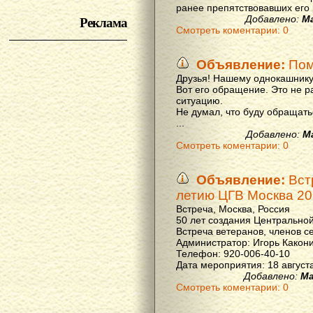
ранее препятствовавших его р
Реклама
Добавлено:
М
Смотреть коментарии: 0
Объявление:
Пом
Друзья! Нашему однокашнику
Вот его обращение. Это не р
ситуацию.
Не думал, что буду обращать
...
Добавлено:
М
Смотреть коментарии: 0
Объявление:
Вст
летию ЦГВ Москва 20
Встреча, Москва, Россия
50 лет создания Центральной
Встреча ветеранов, членов с
Администратор: Игорь Какон
Телефон: 920-006-40-10
Дата мероприятия: 18 августа 
Добавлено:
Ма
Смотреть коментарии: 0