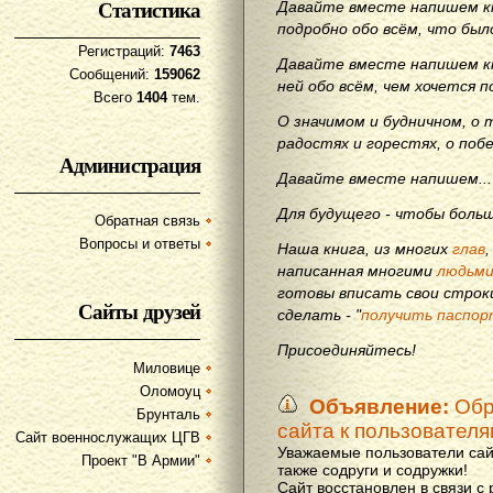
Статистика
Давайте вместе напишем кн
подробно обо всём, что бы
Регистраций:
7463
Давайте вместе напишем кн
Сообщений:
159062
ней обо всём, чем хочется п
Всего
1404
тем.
О значимом и будничном, о 
радостях и горестях, о поб
Администрация
Давайте вместе напишем...
Для будущего - чтобы больш
Обратная связь
Вопросы и ответы
Наша книга, из многих
глав
написанная многими
людьм
готовы вписать свои строки
Сайты друзей
сделать - "
получить паспор
Присоединяйтесь!
Миловице
Оломоуц
Объявление:
Обр
Брунталь
сайта к пользовател
Сайт военнослужащих ЦГВ
Уважаемые пользователи сай
Проект "В Армии"
также содруги и содружки!
Сайт восстановлен в связи с