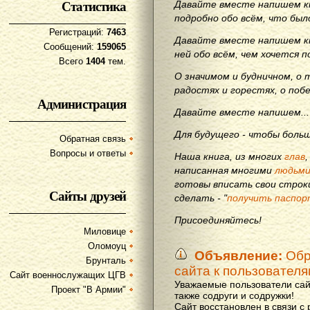
Статистика
Давайте вместе напишем кн
подробно обо всём, что бы
Регистраций:
7463
Давайте вместе напишем кн
Сообщений:
159065
ней обо всём, чем хочется п
Всего
1404
тем.
О значимом и будничном, о 
радостях и горестях, о поб
Администрация
Давайте вместе напишем...
Для будущего - чтобы больш
Обратная связь
Вопросы и ответы
Наша книга, из многих
глав
написанная многими
людьм
готовы вписать свои строки
Сайты друзей
сделать - "
получить паспор
Присоединяйтесь!
Миловице
Оломоуц
Объявление:
Обр
Брунталь
сайта к пользовател
Сайт военнослужащих ЦГВ
Уважаемые пользователи сай
Проект "В Армии"
также содруги и содружки!
Сайт восстановлен в связи с