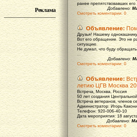
ранее препятствовавших его р
Реклама
Добавлено:
М
Смотреть коментарии: 0
Объявление:
Пом
Друзья! Нашему однокашнику
Вот его обращение. Это не р
ситуацию.
Не думал, что буду обращать
...
Добавлено:
М
Смотреть коментарии: 0
Объявление:
Вст
летию ЦГВ Москва 20
Встреча, Москва, Россия
50 лет создания Центральной
Встреча ветеранов, членов с
Администратор: Игорь Какон
Телефон: 920-006-40-10
Дата мероприятия: 18 августа 
Добавлено:
Ма
Смотреть коментарии: 0