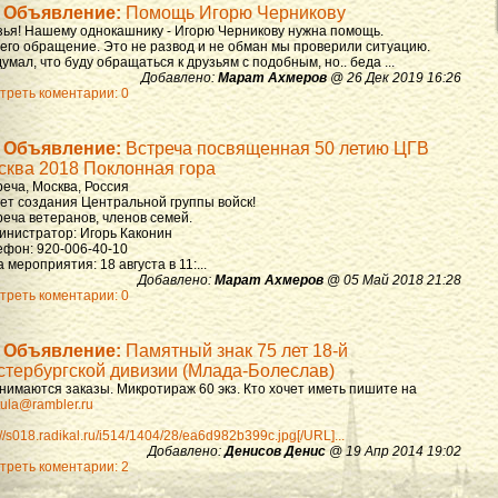
Объявление:
Помощь Игорю Черникову
зья! Нашему однокашнику - Игорю Черникову нужна помощь.
 его обращение. Это не развод и не обман мы проверили ситуацию.
умал, что буду обращаться к друзьям с подобным, но.. беда ...
Добавлено:
Марат Ахмеров
@ 26 Дек 2019 16:26
треть коментарии: 0
Объявление:
Встреча посвященная 50 летию ЦГВ
сква 2018 Поклонная гора
реча, Москва, Россия
лет создания Центральной группы войск!
реча ветеранов, членов семей.
инистратор: Игорь Каконин
ефон: 920-006-40-10
 мероприятия: 18 августа в 11:...
Добавлено:
Марат Ахмеров
@ 05 Май 2018 21:28
треть коментарии: 0
Объявление:
Памятный знак 75 лет 18-й
стербургской дивизии (Млада-Болеслав)
нимаются заказы. Микротираж 60 экз. Кто хочет иметь пишите на
ula@rambler.ru
://s018.radikal.ru/i514/1404/28/ea6d982b399c.jpg[/URL]...
Добавлено:
Денисов Денис
@ 19 Апр 2014 19:02
треть коментарии: 2