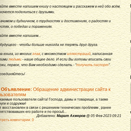
айте вместе напишем книгу о настоящем и расскажем в ней обо всём,
 хочется поделиться с друзьями.
начимом и будничном, о трудностях и достижениях, о радостях и
естях, о победах и поражениях.
айте вместе напишем...
 будущего - чтобы больше никогда не терять друг друга.
а книга, из многих
глав
, с множеством
иллюстраций
, написанная
гими
людьми
- наше общее дело. И если Вы готовы вписать свои
оки, первое, что Вам необходимо сделать - "
получить паспорт
".
соединяйтесь!
Объявление:
Обращение администрации сайта к
льзователям
жаемые пользователи сайта! Господа, дамы и товарищи, а также
уги и содружки!
т восстановлен в связи с решением технических проблемм , ранее
ятствовавших его работе и по просьб...
Добавлено:
Марат Ахмеров
@ 05 Фев 2023 09:21
треть коментарии: 0