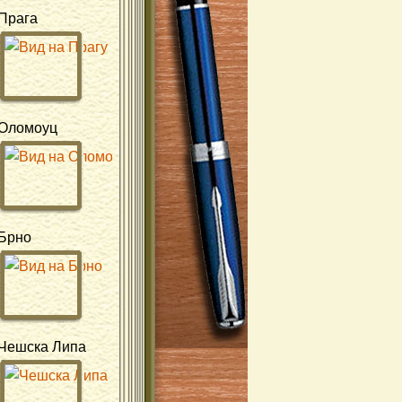
Прага
Оломоуц
Брно
Чешска Липа