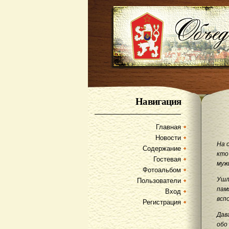
Навигация
Главная
Новости
На 
Содержание
кто
Гостевая
муж
Фотоальбом
Ушл
Пользователи
пам
Вход
всп
Регистрация
Дав
обо