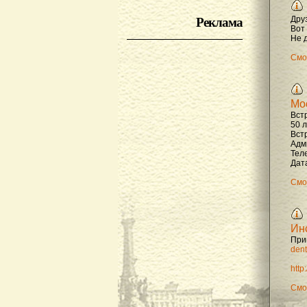
Реклама
Дру
Вот
Не д
Смо
Мо
Вст
50 
Вст
Адм
Тел
Дата
Смо
Ин
При
dent
http
Смо