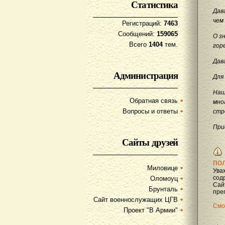
Статистика
Дав
чем
Регистраций:
7463
Сообщений:
159065
О з
Всего
1404
тем.
гор
Дав
Администрация
Для
Наш
Обратная связь
мно
Вопросы и ответы
стр
При
Сайты друзей
по
Миловице
Ува
содр
Оломоуц
Сай
Брунталь
преп
Сайт военнослужащих ЦГВ
Смо
Проект "В Армии"