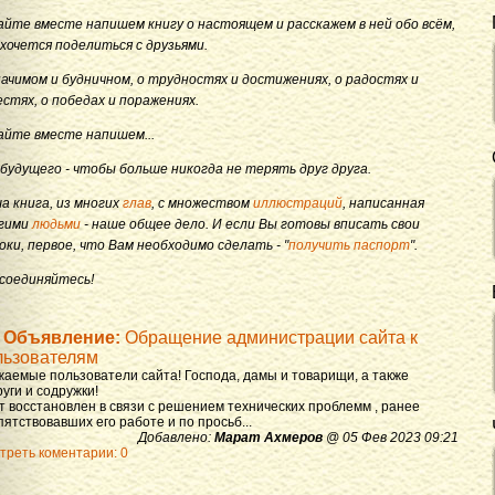
айте вместе напишем книгу о настоящем и расскажем в ней обо всём,
 хочется поделиться с друзьями.
начимом и будничном, о трудностях и достижениях, о радостях и
естях, о победах и поражениях.
айте вместе напишем...
 будущего - чтобы больше никогда не терять друг друга.
а книга, из многих
глав
, с множеством
иллюстраций
, написанная
гими
людьми
- наше общее дело. И если Вы готовы вписать свои
оки, первое, что Вам необходимо сделать - "
получить паспорт
".
соединяйтесь!
Объявление:
Обращение администрации сайта к
льзователям
жаемые пользователи сайта! Господа, дамы и товарищи, а также
уги и содружки!
т восстановлен в связи с решением технических проблемм , ранее
ятствовавших его работе и по просьб...
Добавлено:
Марат Ахмеров
@ 05 Фев 2023 09:21
треть коментарии: 0