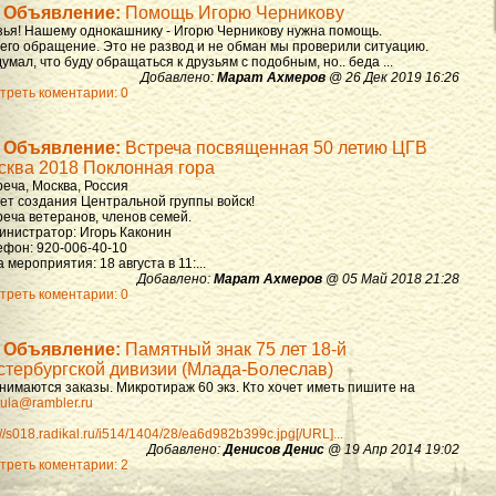
Объявление:
Помощь Игорю Черникову
зья! Нашему однокашнику - Игорю Черникову нужна помощь.
 его обращение. Это не развод и не обман мы проверили ситуацию.
умал, что буду обращаться к друзьям с подобным, но.. беда ...
Добавлено:
Марат Ахмеров
@ 26 Дек 2019 16:26
треть коментарии: 0
Объявление:
Встреча посвященная 50 летию ЦГВ
сква 2018 Поклонная гора
реча, Москва, Россия
лет создания Центральной группы войск!
реча ветеранов, членов семей.
инистратор: Игорь Каконин
ефон: 920-006-40-10
 мероприятия: 18 августа в 11:...
Добавлено:
Марат Ахмеров
@ 05 Май 2018 21:28
треть коментарии: 0
Объявление:
Памятный знак 75 лет 18-й
стербургской дивизии (Млада-Болеслав)
нимаются заказы. Микротираж 60 экз. Кто хочет иметь пишите на
ula@rambler.ru
://s018.radikal.ru/i514/1404/28/ea6d982b399c.jpg[/URL]...
Добавлено:
Денисов Денис
@ 19 Апр 2014 19:02
треть коментарии: 2