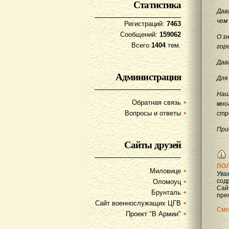
Статистика
Дав
чем
Регистраций:
7463
Сообщений:
159062
О з
Всего
1404
тем.
гор
Дав
Администрация
Для
Наш
Обратная связь
мно
Вопросы и ответы
стр
При
Сайты друзей
по
Миловице
Ува
содр
Оломоуц
Сай
Брунталь
преп
Сайт военнослужащих ЦГВ
Смо
Проект "В Армии"