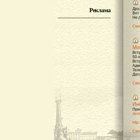
Реклама
Дру
Вот
Не д
Смо
Мо
Вст
50 
Вст
Адм
Тел
Дата
Смо
Ин
При
dent
http
Смо