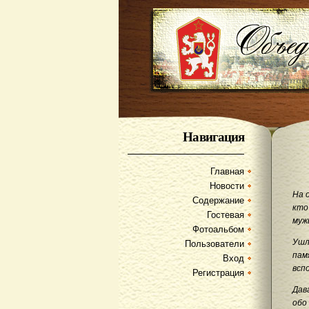
Навигация
Главная
Новости
На 
Содержание
кто
Гостевая
муж
Фотоальбом
Ушл
Пользователи
пам
Вход
всп
Регистрация
Дав
обо