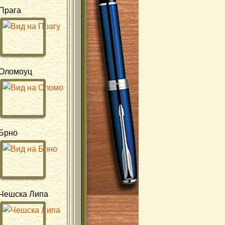
Прага
Оломоуц
Брно
Чешска Липа