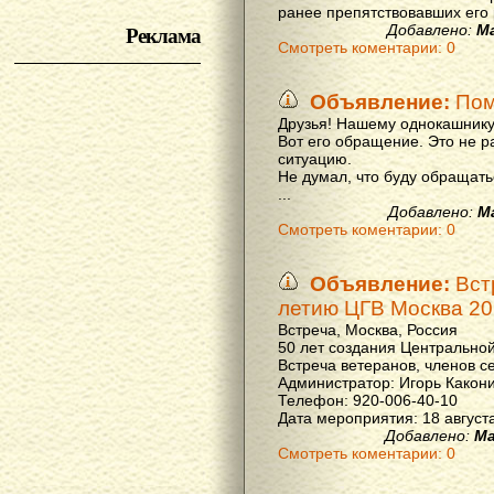
ранее препятствовавших его р
Реклама
Добавлено:
М
Смотреть коментарии: 0
Объявление:
Пом
Друзья! Нашему однокашнику
Вот его обращение. Это не р
ситуацию.
Не думал, что буду обращать
...
Добавлено:
М
Смотреть коментарии: 0
Объявление:
Вст
летию ЦГВ Москва 20
Встреча, Москва, Россия
50 лет создания Центральной
Встреча ветеранов, членов с
Администратор: Игорь Какон
Телефон: 920-006-40-10
Дата мероприятия: 18 августа 
Добавлено:
Ма
Смотреть коментарии: 0