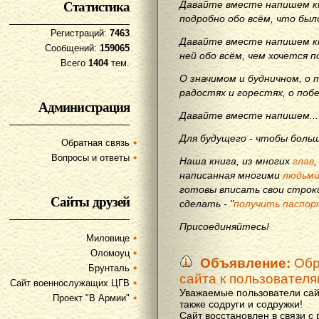
Статистика
Давайте вместе напишем кн
подробно обо всём, что бы
Регистраций:
7463
Давайте вместе напишем кн
Сообщений:
159065
ней обо всём, чем хочется п
Всего
1404
тем.
О значимом и будничном, о 
радостях и горестях, о поб
Администрация
Давайте вместе напишем...
Для будущего - чтобы больш
Обратная связь
Вопросы и ответы
Наша книга, из многих
глав
написанная многими
людьм
готовы вписать свои строки
Сайты друзей
сделать - "
получить паспор
Присоединяйтесь!
Миловице
Оломоуц
Объявление:
Обр
Брунталь
сайта к пользовател
Сайт военнослужащих ЦГВ
Уважаемые пользователи сай
Проект "В Армии"
также содруги и содружки!
Сайт восстановлен в связи с