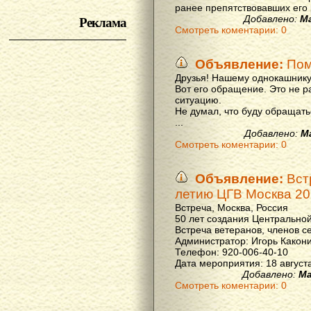
ранее препятствовавших его р
Реклама
Добавлено:
М
Смотреть коментарии: 0
Объявление:
Пом
Друзья! Нашему однокашнику
Вот его обращение. Это не р
ситуацию.
Не думал, что буду обращать
...
Добавлено:
М
Смотреть коментарии: 0
Объявление:
Вст
летию ЦГВ Москва 20
Встреча, Москва, Россия
50 лет создания Центральной
Встреча ветеранов, членов с
Администратор: Игорь Какон
Телефон: 920-006-40-10
Дата мероприятия: 18 августа 
Добавлено:
Ма
Смотреть коментарии: 0