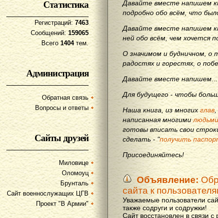
Статистика
Давайте вместе напишем кн
подробно обо всём, что бы
Регистраций:
7463
Давайте вместе напишем кн
Сообщений:
159065
ней обо всём, чем хочется п
Всего
1404
тем.
О значимом и будничном, о 
радостях и горестях, о поб
Администрация
Давайте вместе напишем...
Для будущего - чтобы больш
Обратная связь
Вопросы и ответы
Наша книга, из многих
глав
написанная многими
людьм
готовы вписать свои строки
Сайты друзей
сделать - "
получить паспор
Присоединяйтесь!
Миловице
Оломоуц
Объявление:
Обр
Брунталь
сайта к пользовател
Сайт военнослужащих ЦГВ
Уважаемые пользователи сай
Проект "В Армии"
также содруги и содружки!
Сайт восстановлен в связи с