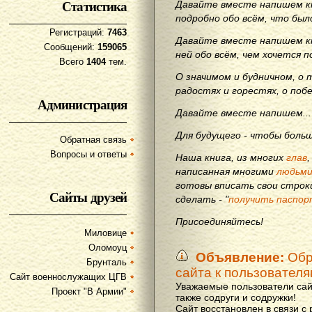
Статистика
Давайте вместе напишем кн
подробно обо всём, что бы
Регистраций:
7463
Давайте вместе напишем кн
Сообщений:
159065
ней обо всём, чем хочется п
Всего
1404
тем.
О значимом и будничном, о 
радостях и горестях, о поб
Администрация
Давайте вместе напишем...
Для будущего - чтобы больш
Обратная связь
Вопросы и ответы
Наша книга, из многих
глав
написанная многими
людьм
готовы вписать свои строки
Сайты друзей
сделать - "
получить паспор
Присоединяйтесь!
Миловице
Оломоуц
Объявление:
Обр
Брунталь
сайта к пользовател
Сайт военнослужащих ЦГВ
Уважаемые пользователи сай
Проект "В Армии"
также содруги и содружки!
Сайт восстановлен в связи с