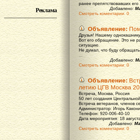
ранее препятствовавших его р
Реклама
Добавлено:
М
Смотреть коментарии: 0
Объявление:
Пом
Друзья! Нашему однокашнику
Вот его обращение. Это не р
ситуацию.
Не думал, что буду обращать
...
Добавлено:
М
Смотреть коментарии: 0
Объявление:
Вст
летию ЦГВ Москва 20
Встреча, Москва, Россия
50 лет создания Центральной
Встреча ветеранов, членов с
Администратор: Игорь Какон
Телефон: 920-006-40-10
Дата мероприятия: 18 августа 
Добавлено:
Ма
Смотреть коментарии: 0