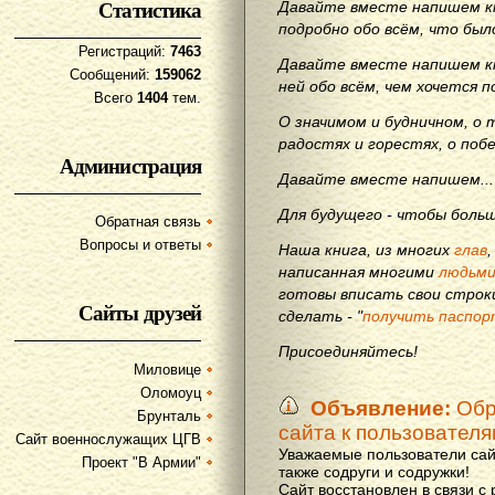
Статистика
Давайте вместе напишем кн
подробно обо всём, что бы
Регистраций:
7463
Давайте вместе напишем кн
Сообщений:
159062
ней обо всём, чем хочется п
Всего
1404
тем.
О значимом и будничном, о 
радостях и горестях, о поб
Администрация
Давайте вместе напишем...
Для будущего - чтобы больш
Обратная связь
Вопросы и ответы
Наша книга, из многих
глав
написанная многими
людьм
готовы вписать свои строки
Сайты друзей
сделать - "
получить паспор
Присоединяйтесь!
Миловице
Оломоуц
Объявление:
Обр
Брунталь
сайта к пользовател
Сайт военнослужащих ЦГВ
Уважаемые пользователи сай
Проект "В Армии"
также содруги и содружки!
Сайт восстановлен в связи с