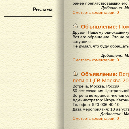
ранее препятствовавших его р
Реклама
Добавлено:
М
Смотреть коментарии: 0
Объявление:
Пом
Друзья! Нашему однокашнику
Вот его обращение. Это не р
ситуацию.
Не думал, что буду обращать
...
Добавлено:
М
Смотреть коментарии: 0
Объявление:
Вст
летию ЦГВ Москва 20
Встреча, Москва, Россия
50 лет создания Центральной
Встреча ветеранов, членов с
Администратор: Игорь Какон
Телефон: 920-006-40-10
Дата мероприятия: 18 августа 
Добавлено:
Ма
Смотреть коментарии: 0