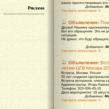
ранее препятствовавших его р
Реклама
Добавлено:
М
Смотреть коментарии: 0
Объявление:
Пом
Друзья! Нашему однокашнику
Вот его обращение. Это не р
ситуацию.
Не думал, что буду обращать
...
Добавлено:
М
Смотреть коментарии: 0
Объявление:
Вст
летию ЦГВ Москва 20
Встреча, Москва, Россия
50 лет создания Центральной
Встреча ветеранов, членов с
Администратор: Игорь Какон
Телефон: 920-006-40-10
Дата мероприятия: 18 августа 
Добавлено:
Ма
Смотреть коментарии: 0