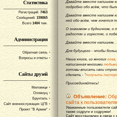
Статистика
Давайте вместе напишем кн
подробно обо всём, что бы
Регистраций:
7463
Давайте вместе напишем кн
Сообщений:
159065
ней обо всём, чем хочется п
Всего
1404
тем.
О значимом и будничном, о 
радостях и горестях, о поб
Администрация
Давайте вместе напишем...
Для будущего - чтобы больш
Обратная связь
Вопросы и ответы
Наша книга, из многих
глав
написанная многими
людьм
готовы вписать свои строки
Сайты друзей
сделать - "
получить паспор
Присоединяйтесь!
Миловице
Оломоуц
Объявление:
Обр
Брунталь
сайта к пользовател
Сайт военнослужащих ЦГВ
Уважаемые пользователи сай
Проект "В Армии"
также содруги и содружки!
Сайт восстановлен в связи с