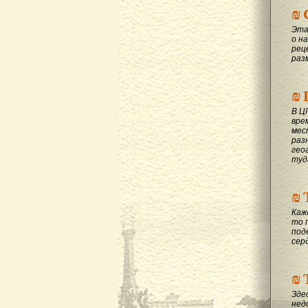
₪
Эта
о на
рец
раз
₪
В Ц
вре
мес
раз
гео
туд
₪
Каж
то 
под
сер
₪
Зде
нед