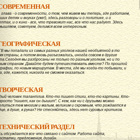
СОВРЕМЕННАЯ
 глава - о современности, о том, чем живем мы теперь, где работаем,
ших детях и внуках (уже!), здесь разговоры и о политике, и о
ептах, и о кино - все, что тревожит нас, все что нас радует. Здесь
мышляем, советуем, делимся всем интересным.
ГЕОГРАФИЧЕСКАЯ
ГВ мы попадали из самых разных уголков нашей необъятной в то
мя страны, а потом вновь разъезжались, иногда совсем в другие
та.Сегодня мы разбросаны не только по разным уголкам, но и по
ным странам. Давайте будем путешествовать вместе? По прошлой
графии, по новым маршрутам. В места, где мы когда-то побывали, и
а, где, кажется, никогда не сможем оказаться.
ТВОРЧЕСКАЯ
дый человек талантлив. Кто-то пишет стихи, кто-то картины. Кто-
просто "пишет, как он дышит". С кем, как ни с друзьями можно
елиться тем многим и малым, великим и скромным, что рождается в
дце, в душе, в руках? Не стесняйтесь, здесь нет суровых критиков.
ТЕХНИЧЕСКИЙ РАЗДЕЛ
сь обсуждается все что связано с сайтом. Работа сайта,
остатки, предложения, дизайн.