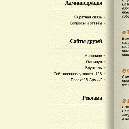
Спу
Администрация
Воз
вир
пре
соб
Обратная связь
Вопросы и ответы
₪
В э
Сайты друзей
кас
сви
пос
пиш
Миловице
Оломоуц
₪
Брунталь
Сайт военнослужащих ЦГВ
В э
Проект "В Армии"
пра
что
Реклама
₪
В э
Цен
док
в Ч