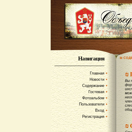
Навигация
₪ СОД
₪
Главная
Новости
Вы 
фор
Содержание
инс
Гостевая
мож
нео
Фотоальбом
чле
Пользователи
сле
общ
Вход
Регистрация
₪