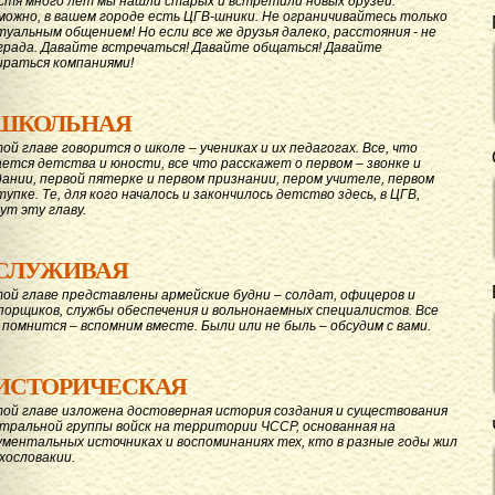
стя много лет мы нашли старых и встретили новых друзей.
можно, в вашем городе есть ЦГВ-шники. Не ограничивайтесь только
туальным общением! Но если все же друзья далеко, расстояния - не
града. Давайте вcтречаться! Давайте общаться! Давайте
ираться компаниями!
ШКОЛЬНАЯ
той главе говорится о школе – учениках и их педагогах. Все, что
ается детства и юности, все что расскажет о первом – звонке и
дании, первой пятерке и первом признании, пером учителе, первом
тупке. Те, для кого началось и закончилось детство здесь, в ЦГВ,
ут эту главу.
СЛУЖИВАЯ
той главе представлены армейские будни – солдат, офицеров и
порщиков, службы обеспечения и вольнонаемных специалистов. Все
 помнится – вспомним вместе. Были или не быль – обсудим с вами.
ИСТОРИЧЕСКАЯ
той главе изложена достоверная история создания и существования
тральной группы войск на территории ЧССР, основанная на
ументальных источниках и воспоминаниях тех, кто в разные годы жил
ехословакии.