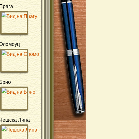
Прага
Оломоуц
Брно
Чешска Липа