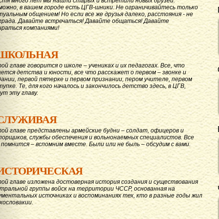
стя много лет мы нашли старых и встретили новых друзей.
можно, в вашем городе есть ЦГВ-шники. Не ограничивайтесь только
туальным общением! Но если все же друзья далеко, расстояния - не
града. Давайте вcтречаться! Давайте общаться! Давайте
ираться компаниями!
ШКОЛЬНАЯ
той главе говорится о школе – учениках и их педагогах. Все, что
ается детства и юности, все что расскажет о первом – звонке и
дании, первой пятерке и первом признании, пером учителе, первом
тупке. Те, для кого началось и закончилось детство здесь, в ЦГВ,
ут эту главу.
СЛУЖИВАЯ
той главе представлены армейские будни – солдат, офицеров и
порщиков, службы обеспечения и вольнонаемных специалистов. Все
 помнится – вспомним вместе. Были или не быль – обсудим с вами.
ИСТОРИЧЕСКАЯ
той главе изложена достоверная история создания и существования
тральной группы войск на территории ЧССР, основанная на
ументальных источниках и воспоминаниях тех, кто в разные годы жил
ехословакии.