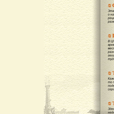
₪
Эта
о на
рец
раз
₪
В Ц
вре
мес
раз
гео
туд
₪
Каж
то 
под
сер
₪
Зде
нед