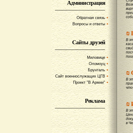
Спу
Администрация
Воз
вир
пре
соб
Обратная связь
Вопросы и ответы
₪
В э
Сайты друзей
кас
сви
пос
пиш
Миловице
Оломоуц
₪
Брунталь
Сайт военнослужащих ЦГВ
В э
Проект "В Армии"
пра
что
Реклама
₪
В э
Цен
док
в Ч