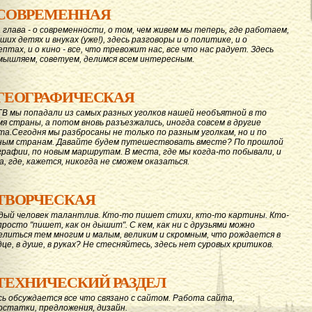
СОВРЕМЕННАЯ
 глава - о современности, о том, чем живем мы теперь, где работаем,
ших детях и внуках (уже!), здесь разговоры и о политике, и о
ептах, и о кино - все, что тревожит нас, все что нас радует. Здесь
мышляем, советуем, делимся всем интересным.
ГЕОГРАФИЧЕСКАЯ
ГВ мы попадали из самых разных уголков нашей необъятной в то
мя страны, а потом вновь разъезжались, иногда совсем в другие
та.Сегодня мы разбросаны не только по разным уголкам, но и по
ным странам. Давайте будем путешествовать вместе? По прошлой
графии, по новым маршрутам. В места, где мы когда-то побывали, и
а, где, кажется, никогда не сможем оказаться.
ТВОРЧЕСКАЯ
дый человек талантлив. Кто-то пишет стихи, кто-то картины. Кто-
просто "пишет, как он дышит". С кем, как ни с друзьями можно
елиться тем многим и малым, великим и скромным, что рождается в
дце, в душе, в руках? Не стесняйтесь, здесь нет суровых критиков.
ТЕХНИЧЕСКИЙ РАЗДЕЛ
сь обсуждается все что связано с сайтом. Работа сайта,
остатки, предложения, дизайн.