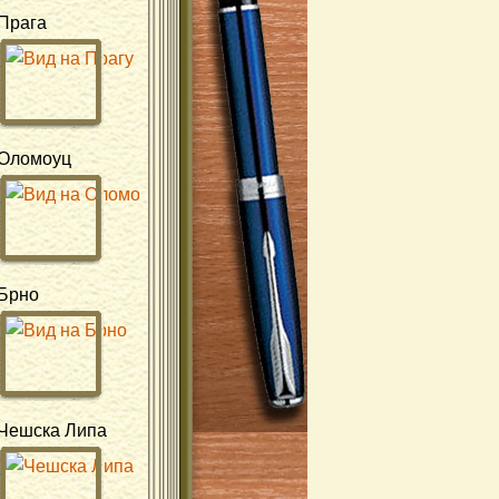
Прага
Оломоуц
Брно
Чешска Липа