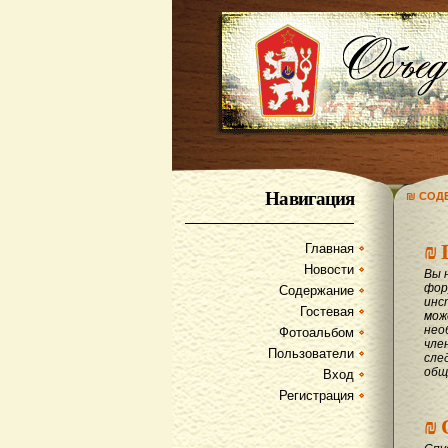
Навигация
₪ СОД
₪
Главная
Новости
Вы 
фор
Содержание
инс
Гостевая
мож
нео
Фотоальбом
чле
Пользователи
сле
общ
Вход
Регистрация
₪