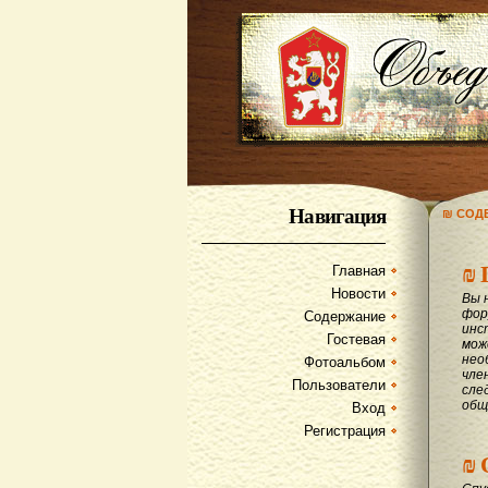
Навигация
₪ СОД
₪
Главная
Новости
Вы 
фор
Содержание
инс
Гостевая
мож
нео
Фотоальбом
чле
Пользователи
сле
общ
Вход
Регистрация
₪