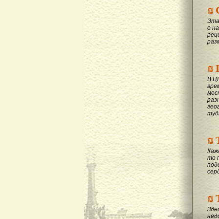
₪
Эта
о на
рец
раз
₪
В Ц
вре
мес
раз
гео
туд
₪
Каж
то 
под
сер
₪
Зде
нед