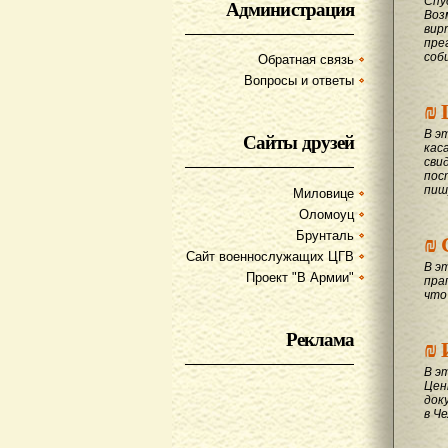
Спу
Администрация
Воз
вир
пре
соб
Обратная связь
Вопросы и ответы
₪
В э
Сайты друзей
кас
сви
пос
пиш
Миловице
Оломоуц
₪
Брунталь
Сайт военнослужащих ЦГВ
В э
Проект "В Армии"
пра
что
Реклама
₪
В э
Цен
док
в Ч