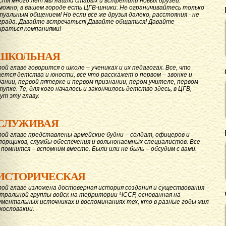
стя много лет мы нашли старых и встретили новых друзей.
можно, в вашем городе есть ЦГВ-шники. Не ограничивайтесь только
туальным общением! Но если все же друзья далеко, расстояния - не
града. Давайте вcтречаться! Давайте общаться! Давайте
ираться компаниями!
ШКОЛЬНАЯ
той главе говорится о школе – учениках и их педагогах. Все, что
ается детства и юности, все что расскажет о первом – звонке и
дании, первой пятерке и первом признании, пером учителе, первом
тупке. Те, для кого началось и закончилось детство здесь, в ЦГВ,
ут эту главу.
СЛУЖИВАЯ
той главе представлены армейские будни – солдат, офицеров и
порщиков, службы обеспечения и вольнонаемных специалистов. Все
 помнится – вспомним вместе. Были или не быль – обсудим с вами.
ИСТОРИЧЕСКАЯ
той главе изложена достоверная история создания и существования
тральной группы войск на территории ЧССР, основанная на
ументальных источниках и воспоминаниях тех, кто в разные годы жил
ехословакии.