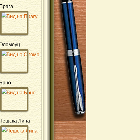
Прага
Оломоуц
Брно
Чешска Липа