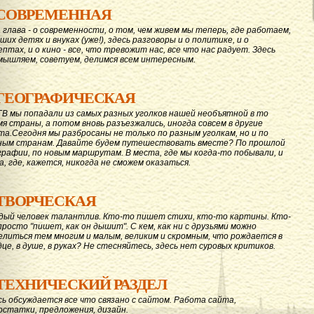
СОВРЕМЕННАЯ
 глава - о современности, о том, чем живем мы теперь, где работаем,
ших детях и внуках (уже!), здесь разговоры и о политике, и о
ептах, и о кино - все, что тревожит нас, все что нас радует. Здесь
мышляем, советуем, делимся всем интересным.
ГЕОГРАФИЧЕСКАЯ
ГВ мы попадали из самых разных уголков нашей необъятной в то
мя страны, а потом вновь разъезжались, иногда совсем в другие
та.Сегодня мы разбросаны не только по разным уголкам, но и по
ным странам. Давайте будем путешествовать вместе? По прошлой
графии, по новым маршрутам. В места, где мы когда-то побывали, и
а, где, кажется, никогда не сможем оказаться.
ТВОРЧЕСКАЯ
дый человек талантлив. Кто-то пишет стихи, кто-то картины. Кто-
просто "пишет, как он дышит". С кем, как ни с друзьями можно
елиться тем многим и малым, великим и скромным, что рождается в
дце, в душе, в руках? Не стесняйтесь, здесь нет суровых критиков.
ТЕХНИЧЕСКИЙ РАЗДЕЛ
сь обсуждается все что связано с сайтом. Работа сайта,
остатки, предложения, дизайн.