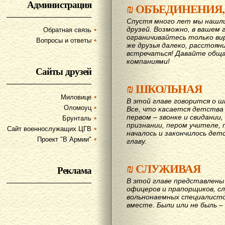
Администрация
₪
ОБЪЕДИНЕНИЯ,
Спустя много лет мы нашл
друзей. Возможно, в вашем 
Обратная связь
ограничивайтесь только ви
Вопросы и ответы
же друзья далеко, расстояни
вcтречаться! Давайте обща
компаниями!
Сайты друзей
₪
ШКОЛЬНАЯ
Миловице
В этой главе говорится о шк
Оломоуц
Все, что касается детства
первом – звонке и свидании,
Брунталь
признании, пером учителе, п
Сайт военнослужащих ЦГВ
началось и закончилось дет
Проект "В Армии"
главу.
₪
СЛУЖИВАЯ
Реклама
В этой главе представлены 
офицеров и прапорщиков, сл
вольнонаемных специалисто
вместе. Были или не быль – 