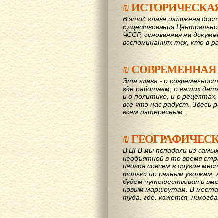
₪
ИСТОРИЧЕСКА
В этой главе изложена дост
существования Центрально
ЧССР, основанная на докум
воспоминаниях тех, кто в р
₪
СОВРЕМЕННАЯ
Эта глава - о современност
где работаем, о наших детях
и о политике, и о рецептах,
все что нас радует. Здесь 
всем интересным.
₪
ГЕОГРАФИЧЕС
В ЦГВ мы попадали из самых
необъятной в то время стр
иногда совсем в другие мес
только по разным уголкам, 
будем путешествовать вме
новым маршрутам. В места,
туда, где, кажется, никогд