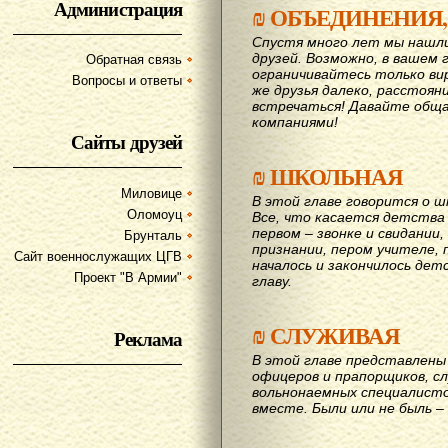
Администрация
₪
ОБЪЕДИНЕНИЯ,
Спустя много лет мы нашл
друзей. Возможно, в вашем 
Обратная связь
ограничивайтесь только ви
Вопросы и ответы
же друзья далеко, расстояни
вcтречаться! Давайте обща
компаниями!
Сайты друзей
₪
ШКОЛЬНАЯ
Миловице
В этой главе говорится о шк
Оломоуц
Все, что касается детства
первом – звонке и свидании,
Брунталь
признании, пером учителе, п
Сайт военнослужащих ЦГВ
началось и закончилось дет
Проект "В Армии"
главу.
₪
СЛУЖИВАЯ
Реклама
В этой главе представлены 
офицеров и прапорщиков, сл
вольнонаемных специалисто
вместе. Были или не быль – 