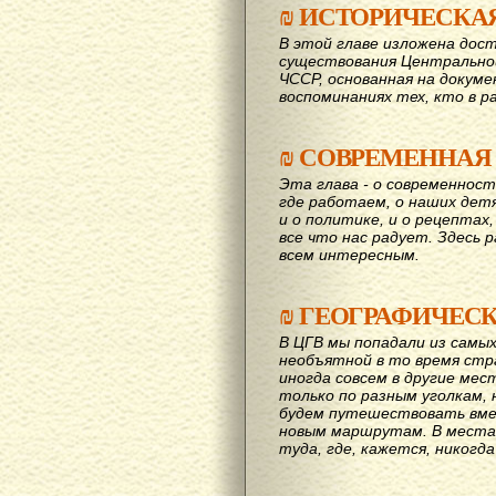
₪
ИСТОРИЧЕСКА
В этой главе изложена дост
существования Центрально
ЧССР, основанная на докум
воспоминаниях тех, кто в р
₪
СОВРЕМЕННАЯ
Эта глава - о современност
где работаем, о наших детях
и о политике, и о рецептах,
все что нас радует. Здесь 
всем интересным.
₪
ГЕОГРАФИЧЕС
В ЦГВ мы попадали из самых
необъятной в то время стр
иногда совсем в другие мес
только по разным уголкам, 
будем путешествовать вме
новым маршрутам. В места,
туда, где, кажется, никогд