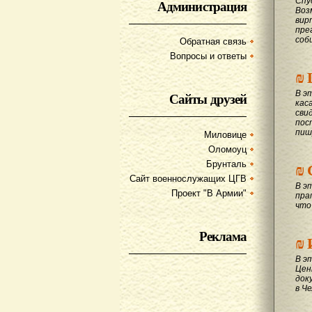
Спу
Администрация
Воз
вир
пре
соб
Обратная связь
Вопросы и ответы
₪
В э
Сайты друзей
кас
сви
пос
пиш
Миловице
Оломоуц
₪
Брунталь
Сайт военнослужащих ЦГВ
В э
Проект "В Армии"
пра
что
Реклама
₪
В э
Цен
док
в Ч