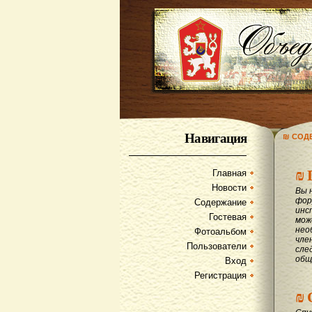
Навигация
₪ СОД
₪
Главная
Новости
Вы 
фор
Содержание
инс
Гостевая
мож
нео
Фотоальбом
чле
Пользователи
сле
общ
Вход
Регистрация
₪