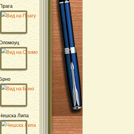
Прага
Оломоуц
Брно
Чешска Липа