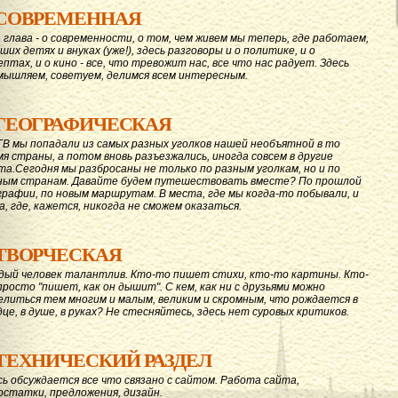
СОВРЕМЕННАЯ
 глава - о современности, о том, чем живем мы теперь, где работаем,
ших детях и внуках (уже!), здесь разговоры и о политике, и о
ептах, и о кино - все, что тревожит нас, все что нас радует. Здесь
мышляем, советуем, делимся всем интересным.
ГЕОГРАФИЧЕСКАЯ
ГВ мы попадали из самых разных уголков нашей необъятной в то
мя страны, а потом вновь разъезжались, иногда совсем в другие
та.Сегодня мы разбросаны не только по разным уголкам, но и по
ным странам. Давайте будем путешествовать вместе? По прошлой
графии, по новым маршрутам. В места, где мы когда-то побывали, и
а, где, кажется, никогда не сможем оказаться.
ТВОРЧЕСКАЯ
дый человек талантлив. Кто-то пишет стихи, кто-то картины. Кто-
просто "пишет, как он дышит". С кем, как ни с друзьями можно
елиться тем многим и малым, великим и скромным, что рождается в
дце, в душе, в руках? Не стесняйтесь, здесь нет суровых критиков.
ТЕХНИЧЕСКИЙ РАЗДЕЛ
сь обсуждается все что связано с сайтом. Работа сайта,
остатки, предложения, дизайн.