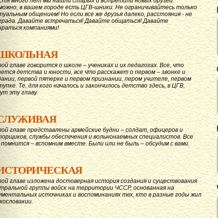
стя много лет мы нашли старых и встретили новых друзей.
можно, в вашем городе есть ЦГВ-шники. Не ограничивайтесь только
туальным общением! Но если все же друзья далеко, расстояния - не
града. Давайте вcтречаться! Давайте общаться! Давайте
ираться компаниями!
ШКОЛЬНАЯ
той главе говорится о школе – учениках и их педагогах. Все, что
ается детства и юности, все что расскажет о первом – звонке и
дании, первой пятерке и первом признании, пером учителе, первом
тупке. Те, для кого началось и закончилось детство здесь, в ЦГВ,
ут эту главу.
СЛУЖИВАЯ
той главе представлены армейские будни – солдат, офицеров и
порщиков, службы обеспечения и вольнонаемных специалистов. Все
 помнится – вспомним вместе. Были или не быль – обсудим с вами.
ИСТОРИЧЕСКАЯ
той главе изложена достоверная история создания и существования
тральной группы войск на территории ЧССР, основанная на
ументальных источниках и воспоминаниях тех, кто в разные годы жил
ехословакии.