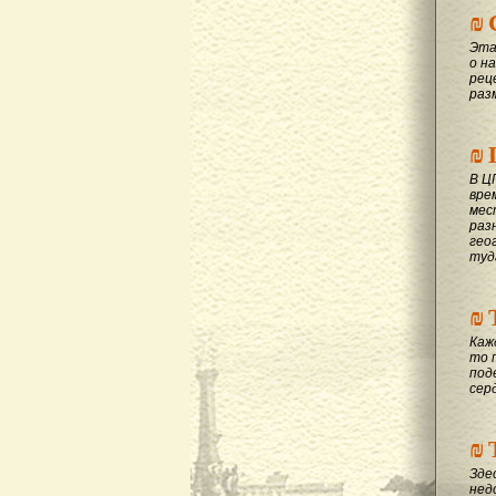
₪
Эта
о на
рец
раз
₪
В Ц
вре
мес
раз
гео
туд
₪
Каж
то 
под
сер
₪
Зде
нед