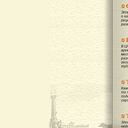
₪
Эта
о на
рец
раз
₪
В Ц
вре
мес
раз
гео
туд
₪
Каж
то 
под
сер
₪
Зде
нед