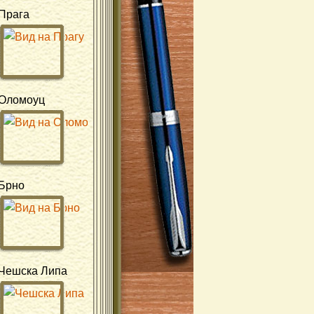
Прага
Оломоуц
Брно
Чешска Липа