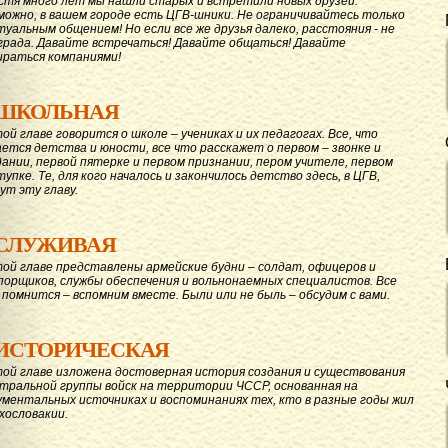
стя много лет мы нашли старых и встретили новых друзей.
можно, в вашем городе есть ЦГВ-шники. Не ограничивайтесь только
туальным общением! Но если все же друзья далеко, расстояния - не
града. Давайте вcтречаться! Давайте общаться! Давайте
ираться компаниями!
ШКОЛЬНАЯ
той главе говорится о школе – учениках и их педагогах. Все, что
ается детства и юности, все что расскажет о первом – звонке и
дании, первой пятерке и первом признании, пером учителе, первом
тупке. Те, для кого началось и закончилось детство здесь, в ЦГВ,
ут эту главу.
СЛУЖИВАЯ
той главе представлены армейские будни – солдат, офицеров и
порщиков, службы обеспечения и вольнонаемных специалистов. Все
 помнится – вспомним вместе. Были или не быль – обсудим с вами.
ИСТОРИЧЕСКАЯ
той главе изложена достоверная история создания и существования
тральной группы войск на территории ЧССР, основанная на
ументальных источниках и воспоминаниях тех, кто в разные годы жил
ехословакии.