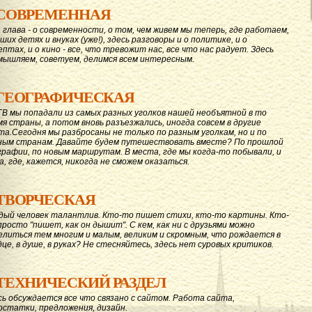
СОВРЕМЕННАЯ
 глава - о современности, о том, чем живем мы теперь, где работаем,
ших детях и внуках (уже!), здесь разговоры и о политике, и о
ептах, и о кино - все, что тревожит нас, все что нас радует. Здесь
мышляем, советуем, делимся всем интересным.
ГЕОГРАФИЧЕСКАЯ
ГВ мы попадали из самых разных уголков нашей необъятной в то
мя страны, а потом вновь разъезжались, иногда совсем в другие
та.Сегодня мы разбросаны не только по разным уголкам, но и по
ным странам. Давайте будем путешествовать вместе? По прошлой
графии, по новым маршрутам. В места, где мы когда-то побывали, и
а, где, кажется, никогда не сможем оказаться.
ТВОРЧЕСКАЯ
дый человек талантлив. Кто-то пишет стихи, кто-то картины. Кто-
просто "пишет, как он дышит". С кем, как ни с друзьями можно
елиться тем многим и малым, великим и скромным, что рождается в
дце, в душе, в руках? Не стесняйтесь, здесь нет суровых критиков.
ТЕХНИЧЕСКИЙ РАЗДЕЛ
сь обсуждается все что связано с сайтом. Работа сайта,
остатки, предложения, дизайн.