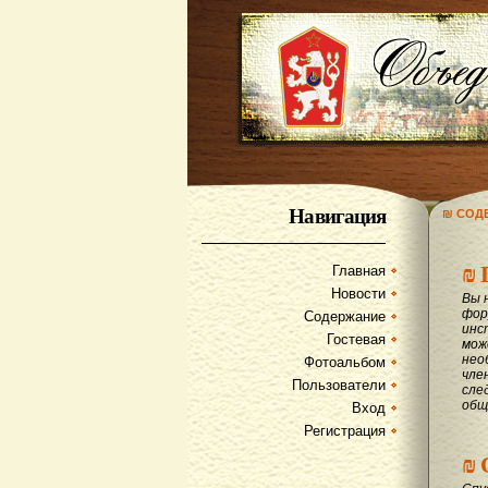
Навигация
₪ СОД
₪
Главная
Новости
Вы 
фор
Содержание
инс
Гостевая
мож
нео
Фотоальбом
чле
Пользователи
сле
общ
Вход
Регистрация
₪