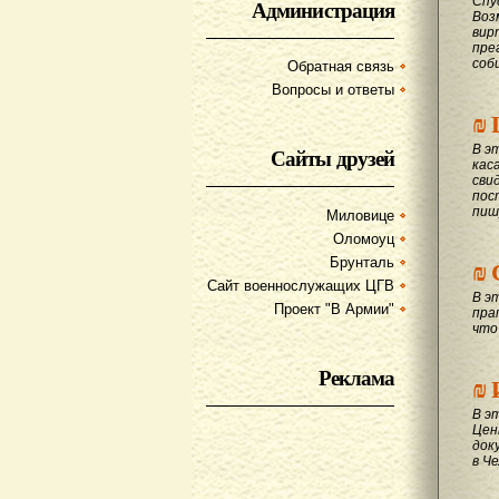
Спу
Администрация
Воз
вир
пре
соб
Обратная связь
Вопросы и ответы
₪
В э
Сайты друзей
кас
сви
пос
пиш
Миловице
Оломоуц
₪
Брунталь
Сайт военнослужащих ЦГВ
В э
Проект "В Армии"
пра
что
Реклама
₪
В э
Цен
док
в Ч