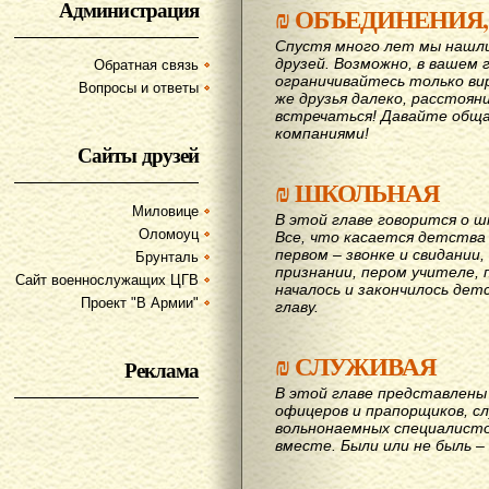
Администрация
₪
ОБЪЕДИНЕНИЯ,
Спустя много лет мы нашл
друзей. Возможно, в вашем 
Обратная связь
ограничивайтесь только ви
Вопросы и ответы
же друзья далеко, расстояни
вcтречаться! Давайте обща
компаниями!
Сайты друзей
₪
ШКОЛЬНАЯ
Миловице
В этой главе говорится о шк
Оломоуц
Все, что касается детства
первом – звонке и свидании,
Брунталь
признании, пером учителе, п
Сайт военнослужащих ЦГВ
началось и закончилось дет
Проект "В Армии"
главу.
₪
СЛУЖИВАЯ
Реклама
В этой главе представлены 
офицеров и прапорщиков, сл
вольнонаемных специалисто
вместе. Были или не быль – 