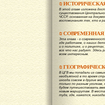
₪
ИСТОРИЧЕСКА
В этой главе изложена дост
существования Центрально
ЧССР, основанная на докум
воспоминаниях тех, кто в р
₪
СОВРЕМЕННАЯ
Эта глава - о современност
где работаем, о наших детях
и о политике, и о рецептах,
все что нас радует. Здесь 
всем интересным.
₪
ГЕОГРАФИЧЕС
В ЦГВ мы попадали из самых
необъятной в то время стр
иногда совсем в другие мес
только по разным уголкам, 
будем путешествовать вме
новым маршрутам. В места,
туда, где, кажется, никогд