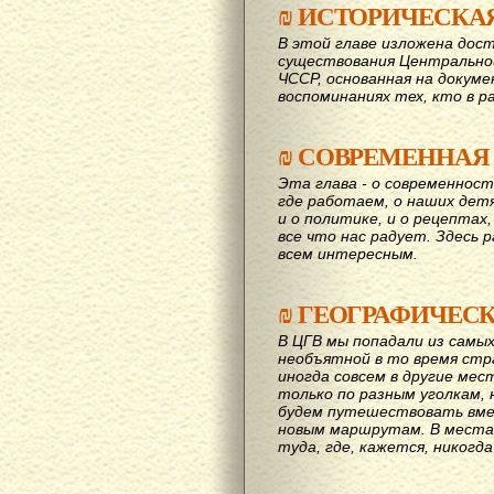
₪
ИСТОРИЧЕСКА
В этой главе изложена дост
существования Центрально
ЧССР, основанная на докум
воспоминаниях тех, кто в р
₪
СОВРЕМЕННАЯ
Эта глава - о современност
где работаем, о наших детях
и о политике, и о рецептах,
все что нас радует. Здесь 
всем интересным.
₪
ГЕОГРАФИЧЕС
В ЦГВ мы попадали из самых
необъятной в то время стр
иногда совсем в другие мес
только по разным уголкам, 
будем путешествовать вме
новым маршрутам. В места,
туда, где, кажется, никогд