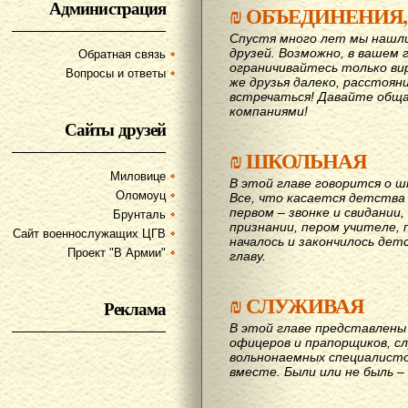
Администрация
₪
ОБЪЕДИНЕНИЯ,
Спустя много лет мы нашл
друзей. Возможно, в вашем 
Обратная связь
ограничивайтесь только ви
Вопросы и ответы
же друзья далеко, расстояни
вcтречаться! Давайте обща
компаниями!
Сайты друзей
₪
ШКОЛЬНАЯ
Миловице
В этой главе говорится о шк
Оломоуц
Все, что касается детства
первом – звонке и свидании,
Брунталь
признании, пером учителе, п
Сайт военнослужащих ЦГВ
началось и закончилось дет
Проект "В Армии"
главу.
₪
СЛУЖИВАЯ
Реклама
В этой главе представлены 
офицеров и прапорщиков, сл
вольнонаемных специалисто
вместе. Были или не быль – 