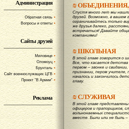
Администрация
₪
ОБЪЕДИНЕНИЯ,
Спустя много лет мы нашл
друзей. Возможно, в вашем 
Обратная связь
ограничивайтесь только ви
Вопросы и ответы
же друзья далеко, расстояни
вcтречаться! Давайте обща
компаниями!
Сайты друзей
₪
ШКОЛЬНАЯ
Миловице
В этой главе говорится о шк
Оломоуц
Все, что касается детства
первом – звонке и свидании,
Брунталь
признании, пером учителе, п
Сайт военнослужащих ЦГВ
началось и закончилось дет
Проект "В Армии"
главу.
₪
СЛУЖИВАЯ
Реклама
В этой главе представлены 
офицеров и прапорщиков, сл
вольнонаемных специалисто
вместе. Были или не быль – 