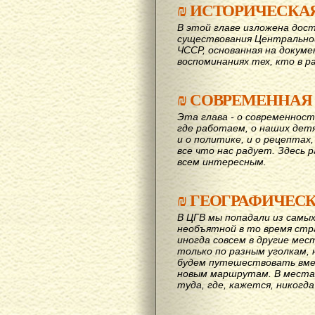
₪
ИСТОРИЧЕСКА
В этой главе изложена дост
существования Центрально
ЧССР, основанная на докум
воспоминаниях тех, кто в р
₪
СОВРЕМЕННАЯ
Эта глава - о современност
где работаем, о наших детях
и о политике, и о рецептах,
все что нас радует. Здесь 
всем интересным.
₪
ГЕОГРАФИЧЕС
В ЦГВ мы попадали из самых
необъятной в то время стр
иногда совсем в другие мес
только по разным уголкам, 
будем путешествовать вме
новым маршрутам. В места,
туда, где, кажется, никогд