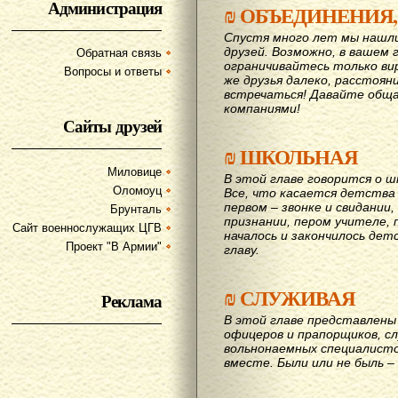
Администрация
₪
ОБЪЕДИНЕНИЯ,
Спустя много лет мы нашл
друзей. Возможно, в вашем 
Обратная связь
ограничивайтесь только ви
Вопросы и ответы
же друзья далеко, расстояни
вcтречаться! Давайте обща
компаниями!
Сайты друзей
₪
ШКОЛЬНАЯ
Миловице
В этой главе говорится о шк
Оломоуц
Все, что касается детства
первом – звонке и свидании,
Брунталь
признании, пером учителе, п
Сайт военнослужащих ЦГВ
началось и закончилось дет
Проект "В Армии"
главу.
₪
СЛУЖИВАЯ
Реклама
В этой главе представлены 
офицеров и прапорщиков, сл
вольнонаемных специалисто
вместе. Были или не быль – 