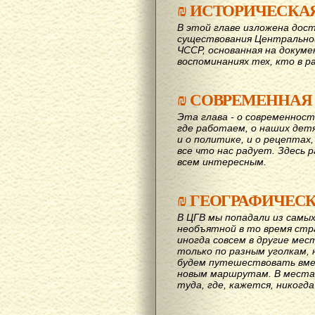
₪
ИСТОРИЧЕСКА
В этой главе изложена дост
существования Центрально
ЧССР, основанная на докум
воспоминаниях тех, кто в р
₪
СОВРЕМЕННАЯ
Эта глава - о современност
где работаем, о наших детях
и о политике, и о рецептах,
все что нас радует. Здесь 
всем интересным.
₪
ГЕОГРАФИЧЕС
В ЦГВ мы попадали из самых
необъятной в то время стр
иногда совсем в другие мес
только по разным уголкам, 
будем путешествовать вме
новым маршрутам. В места,
туда, где, кажется, никогд