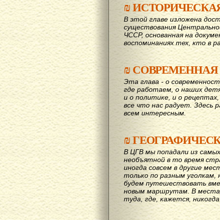
₪
ИСТОРИЧЕСКА
В этой главе изложена дост
существования Центрально
ЧССР, основанная на докум
воспоминаниях тех, кто в р
₪
СОВРЕМЕННАЯ
Эта глава - о современност
где работаем, о наших детях
и о политике, и о рецептах,
все что нас радует. Здесь 
всем интересным.
₪
ГЕОГРАФИЧЕС
В ЦГВ мы попадали из самых
необъятной в то время стр
иногда совсем в другие мес
только по разным уголкам, 
будем путешествовать вме
новым маршрутам. В места,
туда, где, кажется, никогд