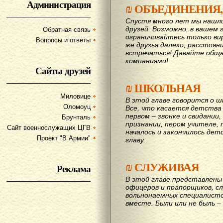
Администрация
₪
ОБЪЕДИНЕНИЯ,
Спустя много лет мы нашл
друзей. Возможно, в вашем 
Обратная связь
ограничивайтесь только ви
Вопросы и ответы
же друзья далеко, расстояни
вcтречаться! Давайте обща
компаниями!
Сайты друзей
₪
ШКОЛЬНАЯ
Миловице
В этой главе говорится о шк
Оломоуц
Все, что касается детства
первом – звонке и свидании,
Брунталь
признании, пером учителе, п
Сайт военнослужащих ЦГВ
началось и закончилось дет
Проект "В Армии"
главу.
₪
СЛУЖИВАЯ
Реклама
В этой главе представлены 
офицеров и прапорщиков, сл
вольнонаемных специалисто
вместе. Были или не быль – 