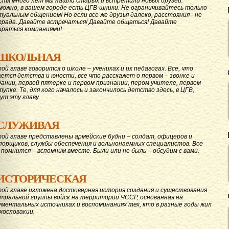
стя много лет мы нашли старых и встретили новых друзей.
можно, в вашем городе есть ЦГВ-шники. Не ограничивайтесь только
туальным общением! Но если все же друзья далеко, расстояния - не
града. Давайте вcтречаться! Давайте общаться! Давайте
ираться компаниями!
ШКОЛЬНАЯ
той главе говорится о школе – учениках и их педагогах. Все, что
ается детства и юности, все что расскажет о первом – звонке и
дании, первой пятерке и первом признании, пером учителе, первом
тупке. Те, для кого началось и закончилось детство здесь, в ЦГВ,
ут эту главу.
СЛУЖИВАЯ
той главе представлены армейские будни – солдат, офицеров и
порщиков, службы обеспечения и вольнонаемных специалистов. Все
 помнится – вспомним вместе. Были или не быль – обсудим с вами.
ИСТОРИЧЕСКАЯ
той главе изложена достоверная история создания и существования
тральной группы войск на территории ЧССР, основанная на
ументальных источниках и воспоминаниях тех, кто в разные годы жил
ехословакии.