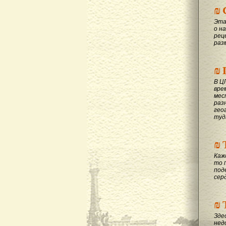
₪
Эта
о на
рец
раз
₪
В Ц
вре
мес
раз
гео
туд
₪
Каж
то 
под
сер
₪
Зде
нед