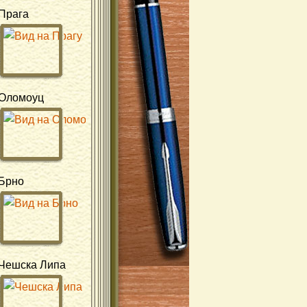
Прага
Оломоуц
Брно
Чешска Липа