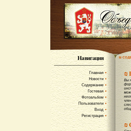
Навигация
₪ СОД
₪
Главная
Новости
Вы 
фор
Содержание
инс
Гостевая
мож
нео
Фотоальбом
чле
Пользователи
сле
общ
Вход
Регистрация
₪