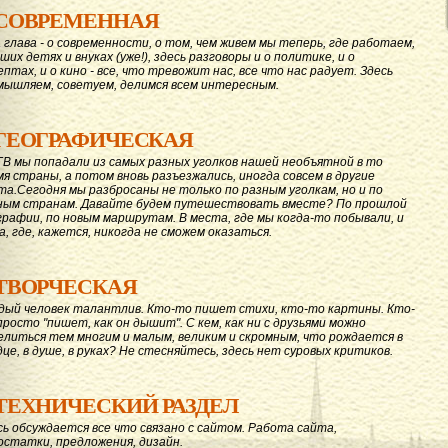
СОВРЕМЕННАЯ
 глава - о современности, о том, чем живем мы теперь, где работаем,
ших детях и внуках (уже!), здесь разговоры и о политике, и о
ептах, и о кино - все, что тревожит нас, все что нас радует. Здесь
мышляем, советуем, делимся всем интересным.
ГЕОГРАФИЧЕСКАЯ
ГВ мы попадали из самых разных уголков нашей необъятной в то
мя страны, а потом вновь разъезжались, иногда совсем в другие
та.Сегодня мы разбросаны не только по разным уголкам, но и по
ным странам. Давайте будем путешествовать вместе? По прошлой
графии, по новым маршрутам. В места, где мы когда-то побывали, и
а, где, кажется, никогда не сможем оказаться.
ТВОРЧЕСКАЯ
дый человек талантлив. Кто-то пишет стихи, кто-то картины. Кто-
просто "пишет, как он дышит". С кем, как ни с друзьями можно
елиться тем многим и малым, великим и скромным, что рождается в
дце, в душе, в руках? Не стесняйтесь, здесь нет суровых критиков.
ТЕХНИЧЕСКИЙ РАЗДЕЛ
сь обсуждается все что связано с сайтом. Работа сайта,
остатки, предложения, дизайн.