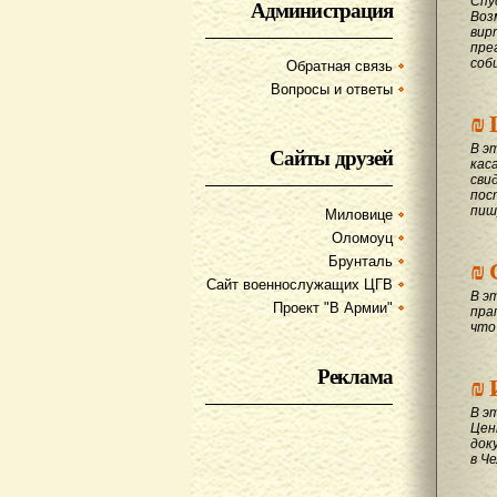
Спу
Администрация
Воз
вир
пре
соб
Обратная связь
Вопросы и ответы
₪
В э
Сайты друзей
кас
сви
пос
пиш
Миловице
Оломоуц
₪
Брунталь
Сайт военнослужащих ЦГВ
В э
Проект "В Армии"
пра
что
Реклама
₪
В э
Цен
док
в Ч