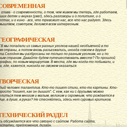
СОВРЕМЕННАЯ
 глава - о современности, о том, чем живем мы теперь, где работаем,
ших детях и внуках (уже!), здесь разговоры и о политике, и о
ептах, и о кино - все, что тревожит нас, все что нас радует. Здесь
мышляем, советуем, делимся всем интересным.
ГЕОГРАФИЧЕСКАЯ
ГВ мы попадали из самых разных уголков нашей необъятной в то
мя страны, а потом вновь разъезжались, иногда совсем в другие
та.Сегодня мы разбросаны не только по разным уголкам, но и по
ным странам. Давайте будем путешествовать вместе? По прошлой
графии, по новым маршрутам. В места, где мы когда-то побывали, и
а, где, кажется, никогда не сможем оказаться.
ТВОРЧЕСКАЯ
дый человек талантлив. Кто-то пишет стихи, кто-то картины. Кто-
просто "пишет, как он дышит". С кем, как ни с друзьями можно
елиться тем многим и малым, великим и скромным, что рождается в
дце, в душе, в руках? Не стесняйтесь, здесь нет суровых критиков.
ТЕХНИЧЕСКИЙ РАЗДЕЛ
сь обсуждается все что связано с сайтом. Работа сайта,
остатки, предложения, дизайн.