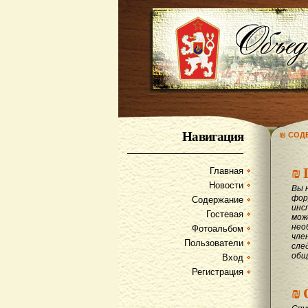
Навигация
₪ СОД
₪
Главная
Новости
Вы 
фор
Содержание
инс
Гостевая
мож
нео
Фотоальбом
чле
Пользователи
сле
общ
Вход
Регистрация
₪