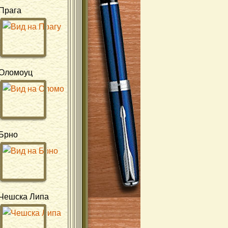
Прага
Оломоуц
Брно
Чешска Липа