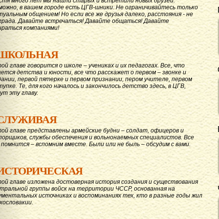
стя много лет мы нашли старых и встретили новых друзей.
можно, в вашем городе есть ЦГВ-шники. Не ограничивайтесь только
туальным общением! Но если все же друзья далеко, расстояния - не
града. Давайте вcтречаться! Давайте общаться! Давайте
ираться компаниями!
ШКОЛЬНАЯ
той главе говорится о школе – учениках и их педагогах. Все, что
ается детства и юности, все что расскажет о первом – звонке и
дании, первой пятерке и первом признании, пером учителе, первом
тупке. Те, для кого началось и закончилось детство здесь, в ЦГВ,
ут эту главу.
СЛУЖИВАЯ
той главе представлены армейские будни – солдат, офицеров и
порщиков, службы обеспечения и вольнонаемных специалистов. Все
 помнится – вспомним вместе. Были или не быль – обсудим с вами.
ИСТОРИЧЕСКАЯ
той главе изложена достоверная история создания и существования
тральной группы войск на территории ЧССР, основанная на
ументальных источниках и воспоминаниях тех, кто в разные годы жил
ехословакии.