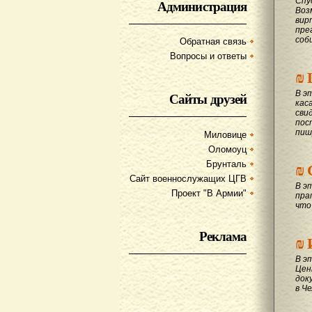
Спу
Администрация
Воз
вир
пре
соб
Обратная связь
Вопросы и ответы
₪
В э
Сайты друзей
кас
сви
пос
пиш
Миловице
Оломоуц
₪
Брунталь
Сайт военнослужащих ЦГВ
В э
Проект "В Армии"
пра
что
Реклама
₪
В э
Цен
док
в Ч