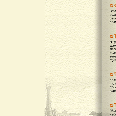
₪
Эта
о на
рец
раз
₪
В Ц
вре
мес
раз
гео
туд
₪
Каж
то 
под
сер
₪
Зде
нед