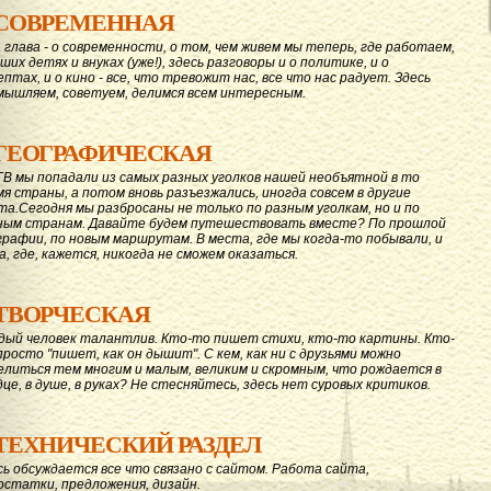
СОВРЕМЕННАЯ
 глава - о современности, о том, чем живем мы теперь, где работаем,
ших детях и внуках (уже!), здесь разговоры и о политике, и о
ептах, и о кино - все, что тревожит нас, все что нас радует. Здесь
мышляем, советуем, делимся всем интересным.
ГЕОГРАФИЧЕСКАЯ
ГВ мы попадали из самых разных уголков нашей необъятной в то
мя страны, а потом вновь разъезжались, иногда совсем в другие
та.Сегодня мы разбросаны не только по разным уголкам, но и по
ным странам. Давайте будем путешествовать вместе? По прошлой
графии, по новым маршрутам. В места, где мы когда-то побывали, и
а, где, кажется, никогда не сможем оказаться.
ТВОРЧЕСКАЯ
дый человек талантлив. Кто-то пишет стихи, кто-то картины. Кто-
просто "пишет, как он дышит". С кем, как ни с друзьями можно
елиться тем многим и малым, великим и скромным, что рождается в
дце, в душе, в руках? Не стесняйтесь, здесь нет суровых критиков.
ТЕХНИЧЕСКИЙ РАЗДЕЛ
сь обсуждается все что связано с сайтом. Работа сайта,
остатки, предложения, дизайн.