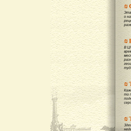
₪
Эта
о на
рец
раз
₪
В Ц
вре
мес
раз
гео
туд
₪
Каж
то 
под
сер
₪
Зде
нед