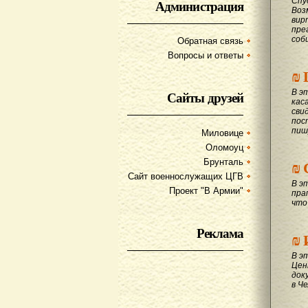
Спу
Администрация
Воз
вир
пре
соб
Обратная связь
Вопросы и ответы
₪
В э
Сайты друзей
кас
сви
пос
пиш
Миловице
Оломоуц
₪
Брунталь
Сайт военнослужащих ЦГВ
В э
Проект "В Армии"
пра
что
Реклама
₪
В э
Цен
док
в Ч