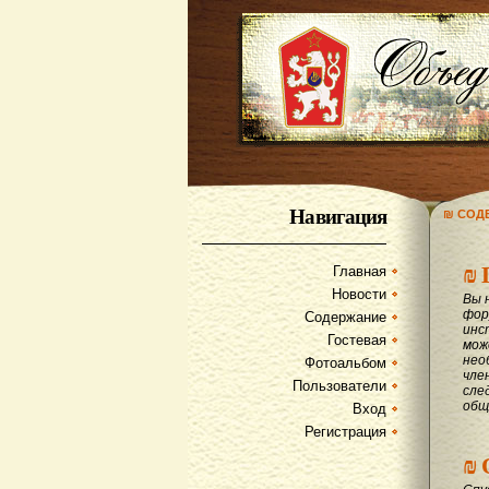
Навигация
₪ СОД
₪
Главная
Новости
Вы 
фор
Содержание
инс
Гостевая
мож
нео
Фотоальбом
чле
Пользователи
сле
общ
Вход
Регистрация
₪