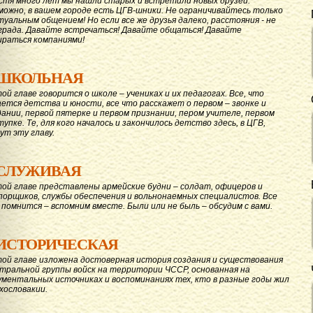
стя много лет мы нашли старых и встретили новых друзей.
можно, в вашем городе есть ЦГВ-шники. Не ограничивайтесь только
туальным общением! Но если все же друзья далеко, расстояния - не
града. Давайте вcтречаться! Давайте общаться! Давайте
ираться компаниями!
ШКОЛЬНАЯ
той главе говорится о школе – учениках и их педагогах. Все, что
ается детства и юности, все что расскажет о первом – звонке и
дании, первой пятерке и первом признании, пером учителе, первом
тупке. Те, для кого началось и закончилось детство здесь, в ЦГВ,
ут эту главу.
СЛУЖИВАЯ
той главе представлены армейские будни – солдат, офицеров и
порщиков, службы обеспечения и вольнонаемных специалистов. Все
 помнится – вспомним вместе. Были или не быль – обсудим с вами.
ИСТОРИЧЕСКАЯ
той главе изложена достоверная история создания и существования
тральной группы войск на территории ЧССР, основанная на
ументальных источниках и воспоминаниях тех, кто в разные годы жил
ехословакии.