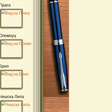
Прага
Оломоуц
Брно
Чешска Липа