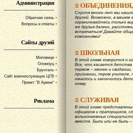
Администрация
₪
ОБЪЕДИНЕНИЯ,
Спустя много лет мы нашл
друзей. Возможно, в вашем 
Обратная связь
ограничивайтесь только ви
Вопросы и ответы
же друзья далеко, расстояни
вcтречаться! Давайте обща
компаниями!
Сайты друзей
₪
ШКОЛЬНАЯ
Миловице
В этой главе говорится о шк
Оломоуц
Все, что касается детства
первом – звонке и свидании,
Брунталь
признании, пером учителе, п
Сайт военнослужащих ЦГВ
началось и закончилось дет
Проект "В Армии"
главу.
₪
СЛУЖИВАЯ
Реклама
В этой главе представлены 
офицеров и прапорщиков, сл
вольнонаемных специалисто
вместе. Были или не быль – 