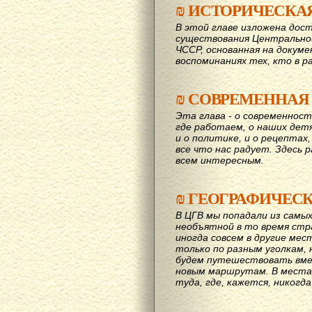
₪
ИСТОРИЧЕСКА
В этой главе изложена дост
существования Центрально
ЧССР, основанная на докум
воспоминаниях тех, кто в р
₪
СОВРЕМЕННАЯ
Эта глава - о современност
где работаем, о наших детях
и о политике, и о рецептах,
все что нас радует. Здесь 
всем интересным.
₪
ГЕОГРАФИЧЕС
В ЦГВ мы попадали из самых
необъятной в то время стр
иногда совсем в другие мес
только по разным уголкам, 
будем путешествовать вме
новым маршрутам. В места,
туда, где, кажется, никогд