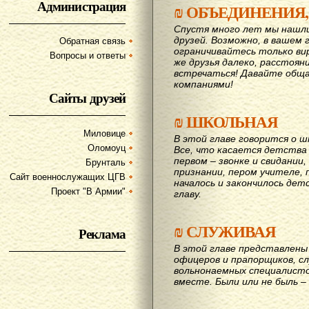
Администрация
₪
ОБЪЕДИНЕНИЯ,
Спустя много лет мы нашл
друзей. Возможно, в вашем 
Обратная связь
ограничивайтесь только ви
Вопросы и ответы
же друзья далеко, расстояни
вcтречаться! Давайте обща
компаниями!
Сайты друзей
₪
ШКОЛЬНАЯ
Миловице
В этой главе говорится о шк
Оломоуц
Все, что касается детства
первом – звонке и свидании,
Брунталь
признании, пером учителе, п
Сайт военнослужащих ЦГВ
началось и закончилось дет
Проект "В Армии"
главу.
₪
СЛУЖИВАЯ
Реклама
В этой главе представлены 
офицеров и прапорщиков, сл
вольнонаемных специалисто
вместе. Были или не быль – 