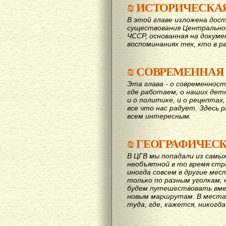
₪
ИСТОРИЧЕСКА
В этой главе изложена дост
существования Центрально
ЧССР, основанная на докум
воспоминаниях тех, кто в р
₪
СОВРЕМЕННАЯ
Эта глава - о современност
где работаем, о наших детях
и о политике, и о рецептах,
все что нас радует. Здесь 
всем интересным.
₪
ГЕОГРАФИЧЕС
В ЦГВ мы попадали из самых
необъятной в то время стр
иногда совсем в другие мес
только по разным уголкам, 
будем путешествовать вме
новым маршрутам. В места,
туда, где, кажется, никогд