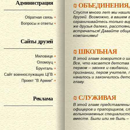
Администрация
₪
ОБЪЕДИНЕНИЯ,
Спустя много лет мы нашл
друзей. Возможно, в вашем 
Обратная связь
ограничивайтесь только ви
Вопросы и ответы
же друзья далеко, расстояни
вcтречаться! Давайте обща
компаниями!
Сайты друзей
₪
ШКОЛЬНАЯ
Миловице
В этой главе говорится о шк
Оломоуц
Все, что касается детства
первом – звонке и свидании,
Брунталь
признании, пером учителе, п
Сайт военнослужащих ЦГВ
началось и закончилось дет
Проект "В Армии"
главу.
₪
СЛУЖИВАЯ
Реклама
В этой главе представлены 
офицеров и прапорщиков, сл
вольнонаемных специалисто
вместе. Были или не быль – 