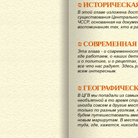
₪
ИСТОРИЧЕСКА
В этой главе изложена дост
существования Центрально
ЧССР, основанная на докум
воспоминаниях тех, кто в р
₪
СОВРЕМЕННАЯ
Эта глава - о современност
где работаем, о наших детях
и о политике, и о рецептах,
все что нас радует. Здесь 
всем интересным.
₪
ГЕОГРАФИЧЕС
В ЦГВ мы попадали из самых
необъятной в то время стр
иногда совсем в другие мес
только по разным уголкам, 
будем путешествовать вме
новым маршрутам. В места,
туда, где, кажется, никогд