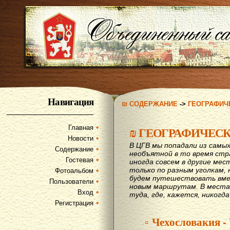
Навигация
₪ СОДЕРЖАНИЕ
->
ГЕОГРАФИЧ
Главная
₪
ГЕОГРАФИЧЕС
Новости
В ЦГВ мы попадали из самых
Содержание
необъятной в то время стр
Гостевая
иногда совсем в другие мес
только по разным уголкам, 
Фотоальбом
будем путешествовать вме
Пользователи
новым маршрутам. В места,
Вход
туда, где, кажется, никогд
Регистрация
▫ Чехословакия -